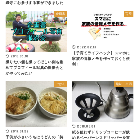
織寺にお参りする事ができました
企画書
育児
2022.02.13
【子育てライフハック】スマホに
2018.03.10
家族の情報メモを作っておくと便
撮りたい側も撮ってほしい側も集
利！
めてプロフィール写真の撮影会と
かやってみたい
ごはん
趣味・生活
2018.08.01
2017.01.29
紙を使わずドリップコーヒーが飲
子供が小さいうちはうどんの「持
めるペーパーレスドリッパーを買