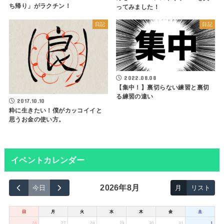
ち帰り」がラクチン！
ってみました！
日記
日記
2022.08.08
【集中！】裏切らない練習と裏切
る練習の違い
2017.10.10
粋に生きたい！僕がカッコイイと
思うお金の使い方。
イベントカレンダー
2026年8月
今日
月
リスト
日
月
火
水
木
金
土
26
27
28
29
30
31
1