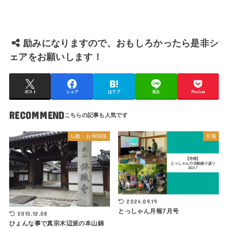
励みになりますので、おもしろかったら是非シ
ェアをお願いします！
ポスト
シェア
はてブ
送る
Pocket
RECOMMEND
仏教・お寺関係
月報
2024.09.19
とっしゃん月報7月号
2015.12.08
ひょんな事で真宗木辺派の本山錦