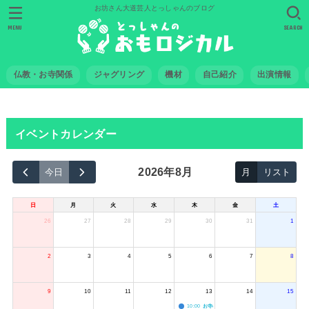
お坊さん大道芸人とっしゃんのブログ
MENU
SEARCH
仏教・お寺関係
ジャグリング
機材
自己紹介
出演情報
イベントカレンダー
2026年8月
今日
月
リスト
日
月
火
水
木
金
土
26
27
28
29
30
31
1
2
3
4
5
6
7
8
9
10
11
12
13
14
15
10:00
お寺のジャグリング教室