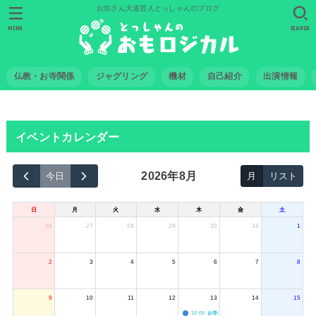
お坊さん大道芸人とっしゃんのブログ
MENU
SEARCH
仏教・お寺関係
ジャグリング
機材
自己紹介
出演情報
イベントカレンダー
2026年8月
今日
月
リスト
日
月
火
水
木
金
土
26
27
28
29
30
31
1
2
3
4
5
6
7
8
9
10
11
12
13
14
15
10:00
お寺のジャグリング教室