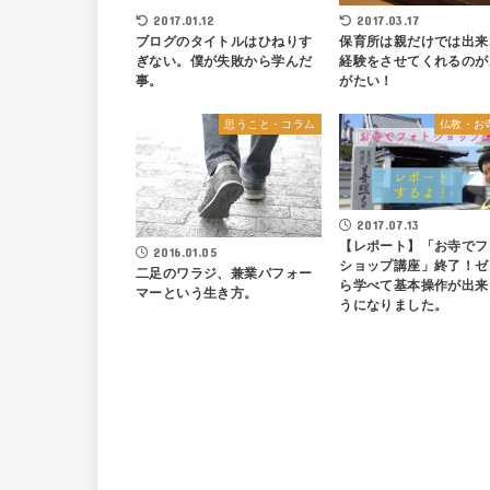
2017.01.12
2017.03.17
ブログのタイトルはひねりす
保育所は親だけでは出来
ぎない。僕が失敗から学んだ
経験をさせてくれるのが
事。
がたい！
思うこと・コラム
仏教・お
2017.07.13
【レポート】「お寺でフ
2016.01.05
ショップ講座」終了！ゼ
二足のワラジ、兼業パフォー
ら学べて基本操作が出来
マーという生き方。
うになりました。