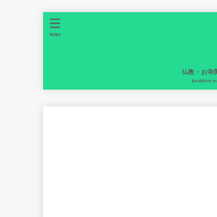
MENU
仏教・お寺
buddhism