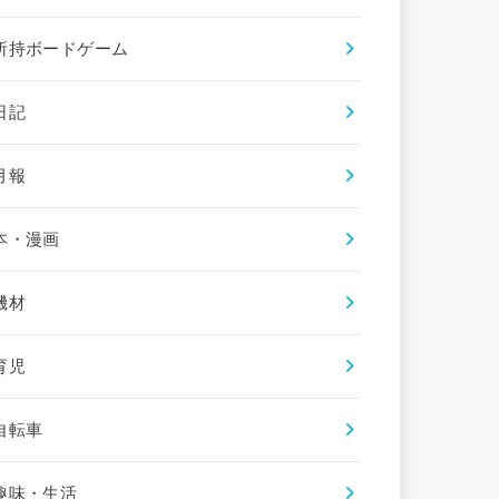
所持ボードゲーム
日記
月報
本・漫画
機材
育児
自転車
趣味・生活