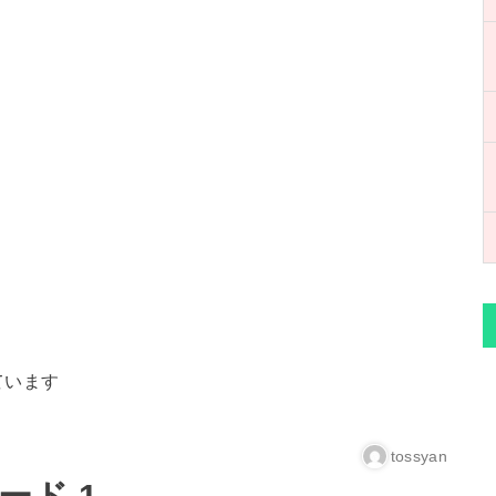
ています
tossyan