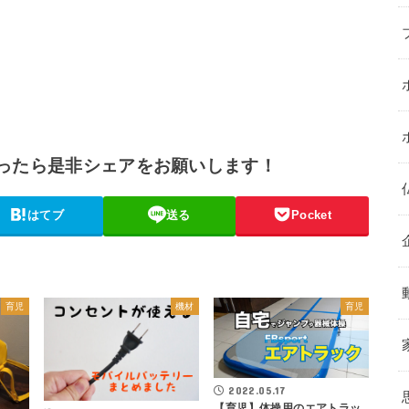
ったら是非シェアをお願いします！
はてブ
送る
Pocket
育児
機材
育児
2022.05.17
【育児】体操用のエアトラッ