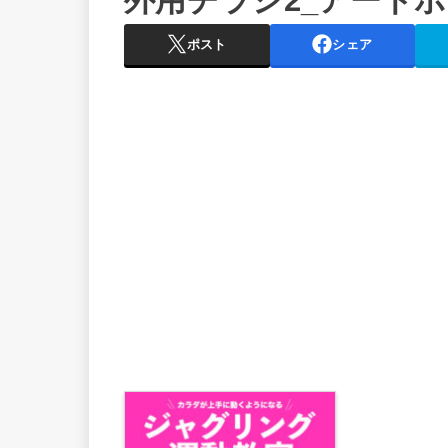
外用チラシ2_アートボー
ポスト
シェア