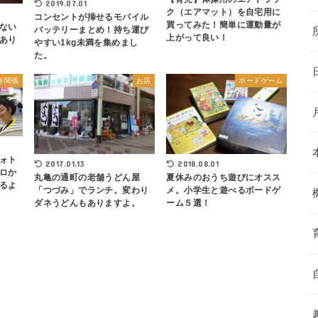
2019.07.01
ク（エアマット）を自宅用に
コンセントが挿せるモバイル
買ってみた！簡単に運動量が
ない
バッテリーまとめ！持ち運び
上がって良い！
あり
やすい1kg未満を集めまし
た。
寺関係
お店
ボードゲーム
ォト
2018.08.01
2017.01.13
ロか
夏休みのおうち遊びにオスス
丸亀の通町の老舗うどん屋
るよ
メ。小学生と遊べるボードゲ
「つづみ」でランチ。変わり
ーム５選！
ダネうどんもありますよ。