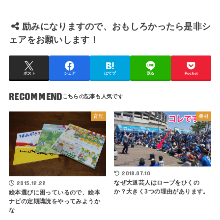
励みになりますので、おもしろかったら是非シ
ェアをお願いします！
ポスト
シェア
はてブ
送る
Pocket
RECOMMEND
育児
機材
2018.07.10
なぜ大道芸人はロープをひくの
2015.12.22
か？大きく3つの理由があります。
絵本選びに困っているので、絵本
ナビの定期購読をやってみようか
な