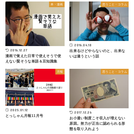
本・漫画
思うこと・コラム
2016.04.18
2016.12.27
出来るけどやらないのと、出来な
漫画で覚えた日常で使えそうで使
いは違うという話
えない賢そうな単語＆豆知識集
月報
思うこと・コラム
2025.01.12
2017.12.26
とっしゃん月報11月号
お小遣い制度こそ収入が増えない
原因。努力が正当に認められる形
態を取り入れよう