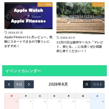
ネット関係
イベント
2026.07.13
Apple Fitness+3ヶ月レビュー。気
2020.03.11
軽にスタートできるので家トレに
11月23日は創作サーカス「マレビ
おすすめ！
ト、来たる。」に出演！ぜひ四国
村に来てください！！
イベントカレンダー
2026年8月
今日
月
リスト
日
月
火
水
木
金
土
26
27
28
29
30
31
1