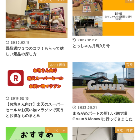
2024.12.22
2020.03.11
とっしゃん月報9月号
景品選び３つのコツ！もらって嬉
しい景品の探し方
ネット関係
育児
2019.02.15
【お坊さん向け】楽天のスーパー
2023.05.31
セールやお買い物マラソンで買う
まるがめボートの新しい遊び場
とお得なものまとめ
Gruun＆Moooviに行ってきました
ボードゲーム
家電・雑貨