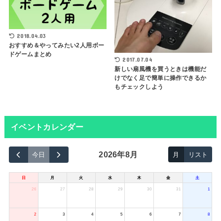
2018.04.03
おすすめ＆やってみたい2人用ボー
ドゲームまとめ
2017.07.04
新しい扇風機を買うときは機能だ
けでなく足で簡単に操作できるか
もチェックしよう
イベントカレンダー
2026年8月
今日
月
リスト
日
月
火
水
木
金
土
26
27
28
29
30
31
1
2
3
4
5
6
7
8