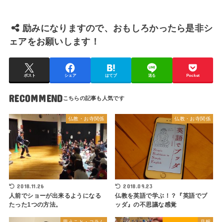
励みになりますので、おもしろかったら是非シ
ェアをお願いします！
ポスト
シェア
はてブ
送る
Pocket
RECOMMEND
仏教・お寺関係
仏教・お寺関係
2018.11.26
2018.09.23
人前でショーが出来るようになる
仏教を英語で学ぶ！？『英語でブ
たった1つの方法。
ッダ』の不思議な感覚
思うこと・コラム
月報