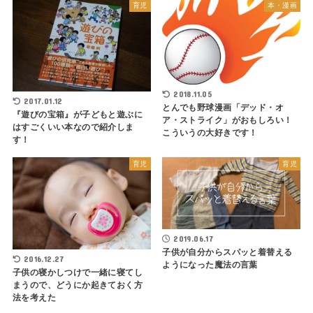
育児
本・漫画
2018.11.05
2017.01.12
とんでも野球漫画「デッド・オ
『遊びの宝箱』が子どもと遊ぶに
ア・ストライク」がおもしろい！
はすごくいい本なので紹介しま
こういうの大好きです！
す！
育児
育児
2019.06.17
子供が自分からスパッと着替える
2016.12.27
ようになった魔法の言葉
子供の寝かしつけで一緒に寝てし
まうので、どうにか起きておく方
法を考えた