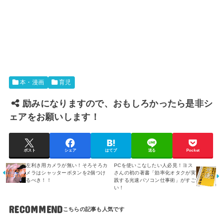
本・漫画
育児
励みになりますので、おもしろかったら是非シ
ェアをお願いします！
ポスト
シェア
はてブ
送る
Pocket
左利き用カメラが無い！そろそろカ
PCを使いこなしたい人必見！ヨス
メラはシャッターボタンを2個つけ
さんの初の著書「効率化オタクが実
るべき！！
践する光速パソコン仕事術」がすご
い！
RECOMMEND