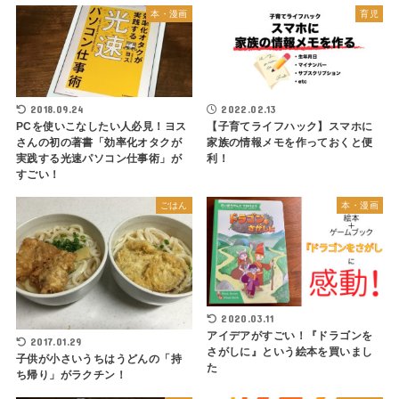
本・漫画
育児
2018.09.24
2022.02.13
PCを使いこなしたい人必見！ヨス
【子育てライフハック】スマホに
さんの初の著書「効率化オタクが
家族の情報メモを作っておくと便
実践する光速パソコン仕事術」が
利！
すごい！
ごはん
本・漫画
2020.03.11
アイデアがすごい！『ドラゴンを
2017.01.29
さがしに』という絵本を買いまし
子供が小さいうちはうどんの「持
た
ち帰り」がラクチン！