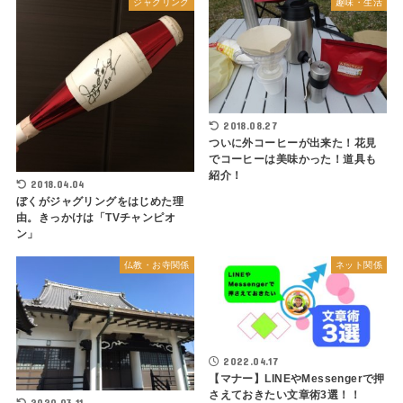
ジャグリング
趣味・生活
2018.08.27
ついに外コーヒーが出来た！花見
でコーヒーは美味かった！道具も
紹介！
2018.04.04
ぼくがジャグリングをはじめた理
由。きっかけは「TVチャンピオ
ン」
仏教・お寺関係
ネット関係
2022.04.17
【マナー】LINEやMessengerで押
さえておきたい文章術3選！！
2020.03.11