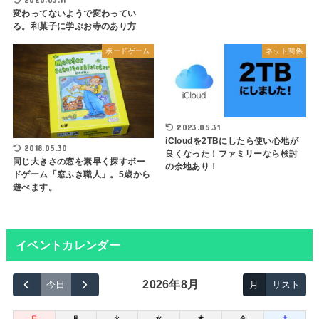
変わってないようで変わってい
る。和菓子に学ぶお寺のあり方
ボードゲーム
ネット関係
2023.05.31
iCloudを2TBにしたら使い心地が
2018.05.30
良くなった！ファミリーなら検討
同じ大きさの窓を素早く探すボー
の余地あり！
ドゲーム「窓ふき職人」。5歳から
遊べます。
イベントカレンダー
2026年8月
今日
月
リスト
日
月
火
水
木
金
土