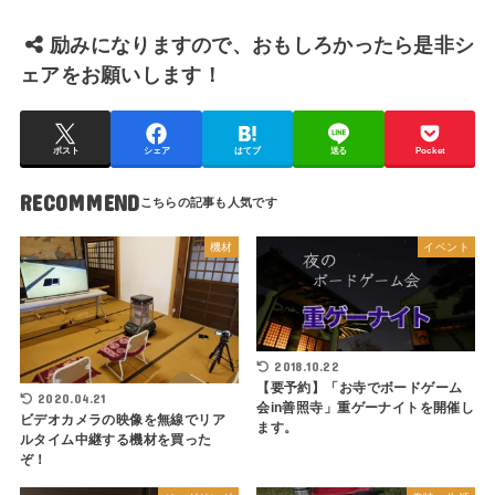
励みになりますので、おもしろかったら是非シ
ェアをお願いします！
ポスト
シェア
はてブ
送る
Pocket
RECOMMEND
機材
イベント
2018.10.22
【要予約】「お寺でボードゲーム
2020.04.21
会in善照寺」重ゲーナイトを開催し
ビデオカメラの映像を無線でリア
ます。
ルタイム中継する機材を買った
ぞ！