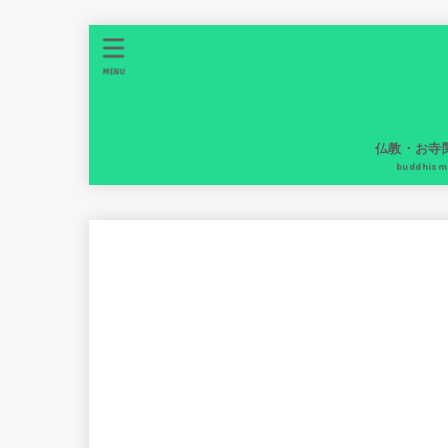
MENU
仏教・お寺
buddhism