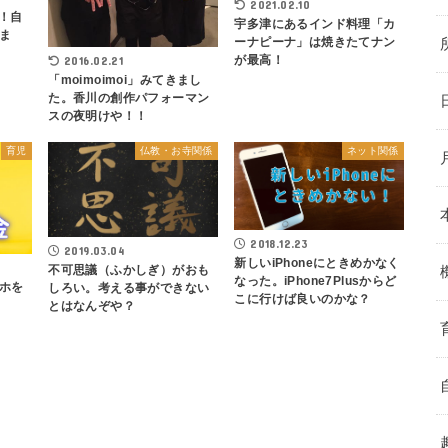
2021.02.10
単！自
宇多津にあるインド料理「カ
ま
ーナピーナ」は焼きたてナン
が最高！
2016.02.21
「moimoimoi」みてきまし
た。香川の創作パフォーマン
スの夜明けや！！
育児
仏教・お寺関係
ネット関係
2018.12.23
2019.03.04
新しいiPhoneにときめかなく
不可思議（ふかしぎ）がおも
なった。iPhone7Plusからど
ホを
しろい。考える事ができない
こに行けば良いのかな？
とはなんぞや？