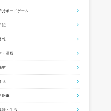
所持ボードゲーム
日記
月報
本・漫画
機材
育児
自転車
趣味・生活