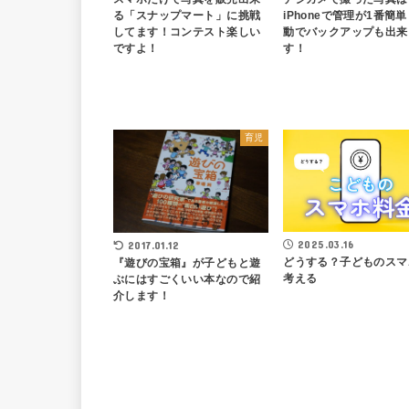
る「スナップマート」に挑戦
iPhoneで管理が1番簡
してます！コンテスト楽しい
動でバックアップも出来
ですよ！
す！
育児
2025.03.16
2017.01.12
どうする？子どものスマ
『遊びの宝箱』が子どもと遊
考える
ぶにはすごくいい本なので紹
介します！