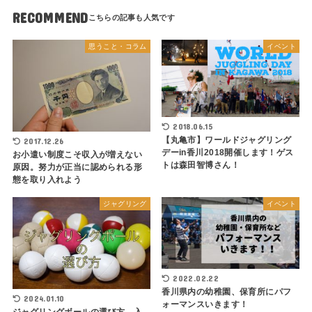
RECOMMEND
思うこと・コラム
イベント
2018.06.15
【丸亀市】ワールドジャグリング
2017.12.26
デーin香川2018開催します！ゲス
お小遣い制度こそ収入が増えない
トは森田智博さん！
原因。努力が正当に認められる形
態を取り入れよう
ジャグリング
イベント
2022.02.22
香川県内の幼稚園、保育所にパフ
2024.01.10
ォーマンスいきます！