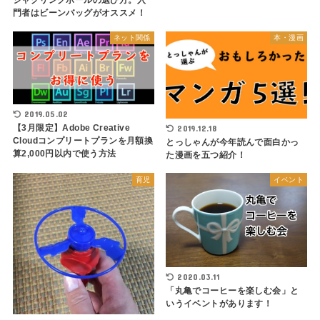
ジャグリングボールの選び方。入
門者はビーンバッグがオススメ！
ネット関係
本・漫画
2019.05.02
【3月限定】Adobe Creative
2019.12.18
Cloudコンプリートプランを月額換
とっしゃんが今年読んで面白かっ
算2,000円以内で使う方法
た漫画を五つ紹介！
育児
イベント
2020.03.11
「丸亀でコーヒーを楽しむ会」と
いうイベントがあります！