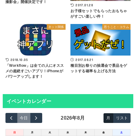
撮影会」開催決定です！
2017.01.28
お子様セットでもらったおもちゃ
がすごい楽しい件！
ネット関係
思うこと・コラム
2018.10.05
2017.08.21
「Workflow」は全ての人にオスス
種目別お祭りの抽選会で景品をゲ
メの超絶すごいアプリ！iPhoneが
ットする確率を上げる方法
パワーアップします！
イベントカレンダー
2026年8月
今日
月
リスト
日
月
火
水
木
金
土