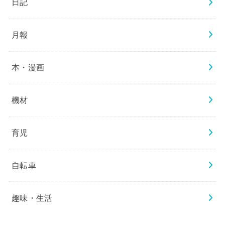
日記
月報
本・漫画
機材
育児
自転車
趣味・生活