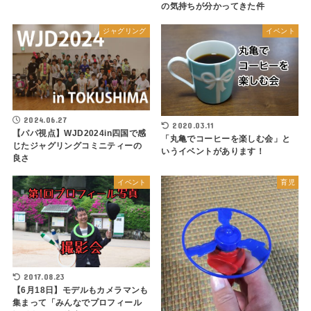
の気持ちが分かってきた件
ジャグリング
イベント
2024.06.27
2020.03.11
【パパ視点】WJD2024in四国で感
「丸亀でコーヒーを楽しむ会」と
じたジャグリングコミニティーの
いうイベントがあります！
良さ
イベント
育児
2017.08.23
【6月18日】モデルもカメラマンも
集まって「みんなでプロフィール