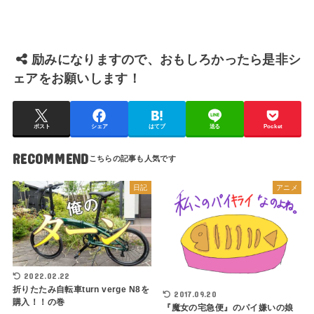
励みになりますので、おもしろかったら是非シ
ェアをお願いします！
ポスト
シェア
はてブ
送る
Pocket
RECOMMEND
日記
アニメ
2022.02.22
折りたたみ自転車turn verge N8を
2017.09.20
購入！！の巻
『魔女の宅急便』のパイ嫌いの娘