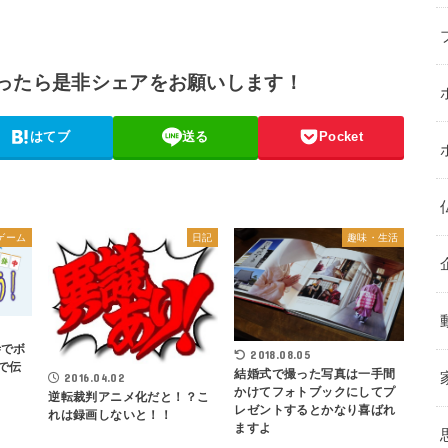
ったら是非シェアをお願いします！
はてブ
送る
Pocket
ゲーム
日記
趣味・生活
寺でボ
2018.08.05
で伝
結婚式で撮った写真は一手間
2016.04.02
かけてフォトブックにしてプ
逆転裁判アニメ化だと！？こ
レゼントするとかなり喜ばれ
れは録画しないと！！
ますよ