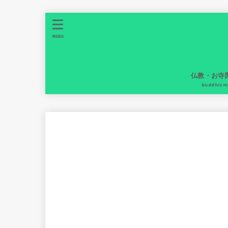
MENU
仏教・お寺
buddhism