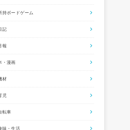
所持ボードゲーム
日記
月報
本・漫画
機材
育児
自転車
趣味・生活