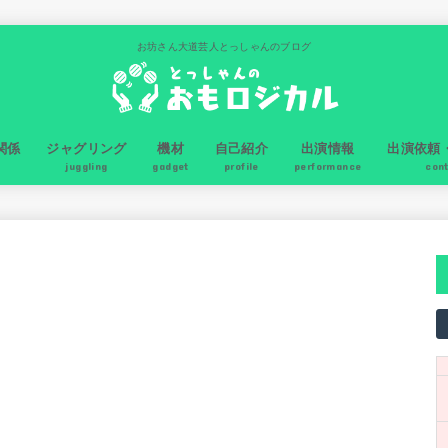
お坊さん大道芸人とっしゃんのブログ
関係
ジャグリング
機材
自己紹介
出演情報
出演依頼
juggling
gadget
profile
performance
con