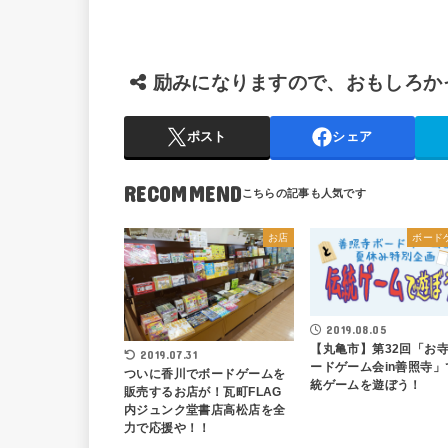
励みになりますので、おもしろか
ポスト
シェア
RECOMMEND
お店
ボード
2019.08.05
【丸亀市】第32回「お
2019.07.31
ードゲーム会in善照寺」
ついに香川でボードゲームを
統ゲームを遊ぼう！
販売するお店が！瓦町FLAG
内ジュンク堂書店高松店を全
力で応援や！！