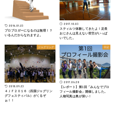
2017.10.03
2016.01.23
スティルツ体験してきたよ！足長
プロブロガーになるのは無理！？
おじさんは見えない苦労がいっぱ
いるんだからなれますよ。
いでした。
ジャグリング
日記
2017.06.28
2018.09.23
【レポート】第1回「みんなでプロ
４ＪＦ２０１６（四国ジャグリン
フィール撮影会」開催しました。
グフェスティバル）がくるぞ
人物写真は奥が深い！
ぉ！！