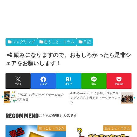
ジャグリング
思うこと・コラム
日記
励みになりますので、おもしろかったら是非シ
ェアをお願いします！
ポスト
シェア
はてブ
送る
Pocket
4JCのmeet-up3に参加。ジャグリ
【7/12】お寺のボードゲーム会の
ングと〇〇を考えるトークセッショ
お知らせ
ン
RECOMMEND
思うこと・コラム
思うこと・コラム