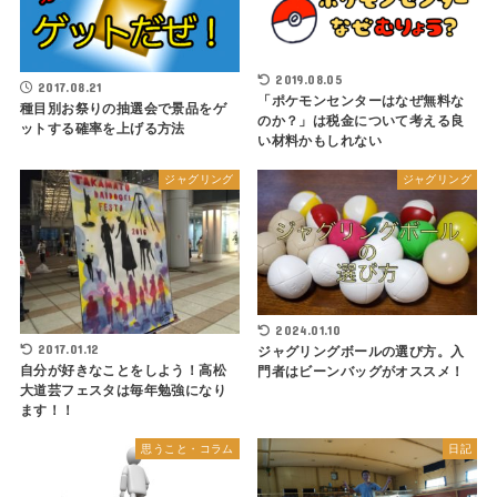
2019.08.05
2017.08.21
「ポケモンセンターはなぜ無料な
種目別お祭りの抽選会で景品をゲ
のか？」は税金について考える良
ットする確率を上げる方法
い材料かもしれない
ジャグリング
ジャグリング
2024.01.10
2017.01.12
ジャグリングボールの選び方。入
自分が好きなことをしよう！高松
門者はビーンバッグがオススメ！
大道芸フェスタは毎年勉強になり
ます！！
思うこと・コラム
日記