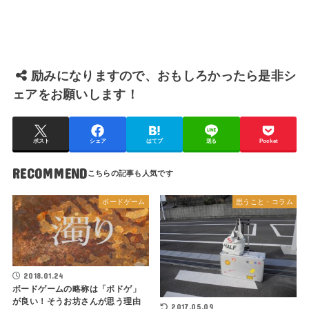
励みになりますので、おもしろかったら是非シ
ェアをお願いします！
ポスト
シェア
はてブ
送る
Pocket
RECOMMEND
ボードゲーム
思うこと・コラム
2018.01.24
ボードゲームの略称は「ボドゲ」
が良い！そうお坊さんが思う理由
2017.05.09