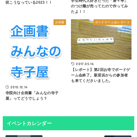
学生時代大好きだった「唐々亭」
状こうなっている2023！！
のつけ麺が売ってたので作ってみ
たよ！！
企画書
ボードゲーム会レポート
2017.05.16
【レポート】第2回お寺でボードゲ
ーム会終了。新居浜からの参加者
も来てくださいました。
2015.12.14
寺院向け企画書「みんなの寺子
屋」ってどうでしょう？
イベントカレンダー