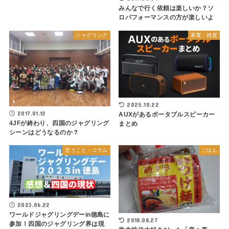
みんなで行く依頼は楽しいか？ソ
ロパフォーマンスの方が楽しいよ
ジャグリング
家電・雑貨
2025.10.22
2017.01.12
AUXがあるポータブルスピーカー
4JFが終わり、四国のジャグリング
まとめ
シーンはどうなるのか？
思うこと・コラム
ごはん
2023.06.22
ワールドジャグリングデーin徳島に
2018.08.27
参加！四国のジャグリング界は現