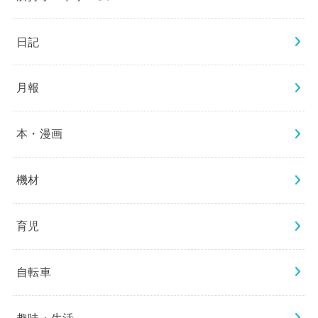
日記
月報
本・漫画
機材
育児
自転車