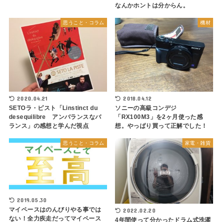
なんかホントは分からん。
思うこと・コラム
機材
2020.04.21
2018.04.12
SETOラ・ピスト「Linstinct du
ソニーの高級コンデジ
desequilibre アンバランスなバ
「RX100M3」を2ヶ月使った感
ランス」の感想と学んだ視点
想。やっぱり買って正解でした！
思うこと・コラム
家電・雑貨
2019.05.30
マイペースはのんびりやる事では
2022.02.20
ない！全力疾走だってマイペース
4年間使って分かったドラム式洗濯