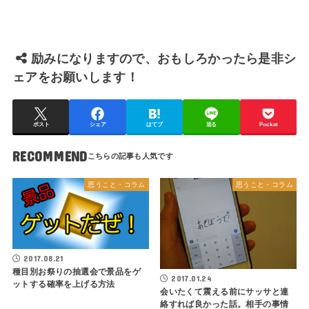
励みになりますので、おもしろかったら是非シ
ェアをお願いします！
ポスト
シェア
はてブ
送る
Pocket
RECOMMEND
思うこと・コラム
思うこと・コラム
2017.08.21
種目別お祭りの抽選会で景品をゲ
2017.01.24
ットする確率を上げる方法
会いたくて震える前にサッサと連
絡すれば良かった話。相手の事情