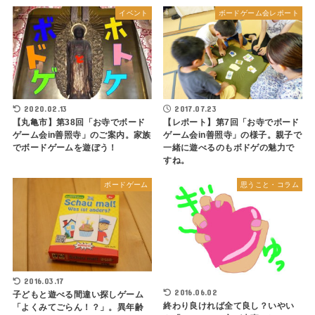
イベント
ボードゲーム会レポート
2020.02.13
2017.07.23
【丸亀市】第38回「お寺でボード
【レポート】第7回「お寺でボード
ゲーム会in善照寺」のご案内。家族
ゲーム会in善照寺」の様子。親子で
でボードゲームを遊ぼう！
一緒に遊べるのもボドゲの魅力で
すね。
ボードゲーム
思うこと・コラム
2016.03.17
2016.06.02
子どもと遊べる間違い探しゲーム
終わり良ければ全て良し？いやい
「よくみてごらん！？」。異年齢