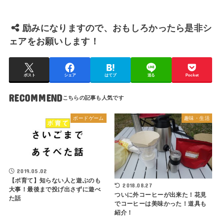
励みになりますので、おもしろかったら是非シ
ェアをお願いします！
ポスト
シェア
はてブ
送る
Pocket
RECOMMEND
ボードゲーム
趣味・生活
2019.05.02
【ボ育て】知らない人と遊ぶのも
2018.08.27
大事！最後まで投げ出さずに遊べ
ついに外コーヒーが出来た！花見
た話
でコーヒーは美味かった！道具も
紹介！