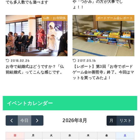
や「つかみ」の方が大事でし
でも多人数でも遊べます
ょ！！
仏教・お寺関係
ボードゲーム会レポート
2018.02.26
2017.05.16
お寺で結婚式はどうですか？「仏
【レポート】第3回「お寺でボード
前結婚式」ってこんな感じです。
ゲーム会in善照寺」終了。今回はマ
ットを買ってみたよ！
イベントカレンダー
2026年8月
今日
月
リスト
日
月
火
水
木
金
土