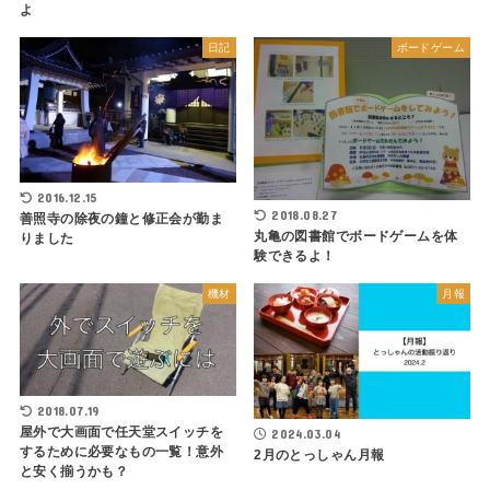
よ
日記
ボードゲーム
2016.12.15
2018.08.27
善照寺の除夜の鐘と修正会が勤ま
丸亀の図書館でボードゲームを体
りました
験できるよ！
機材
月報
2018.07.19
屋外で大画面で任天堂スイッチを
2024.03.04
するために必要なもの一覧！意外
2月のとっしゃん月報
と安く揃うかも？