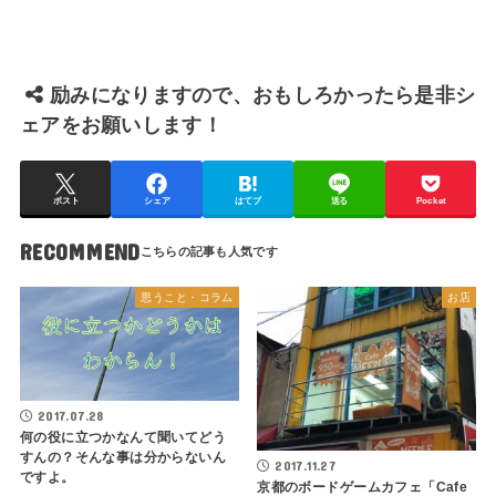
励みになりますので、おもしろかったら是非シ
ェアをお願いします！
ポスト
シェア
はてブ
送る
Pocket
RECOMMEND
思うこと・コラム
お店
2017.07.28
何の役に立つかなんて聞いてどう
すんの？そんな事は分からないん
2017.11.27
ですよ。
京都のボードゲームカフェ「Cafe