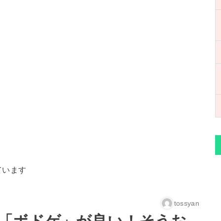
ています
tossyan