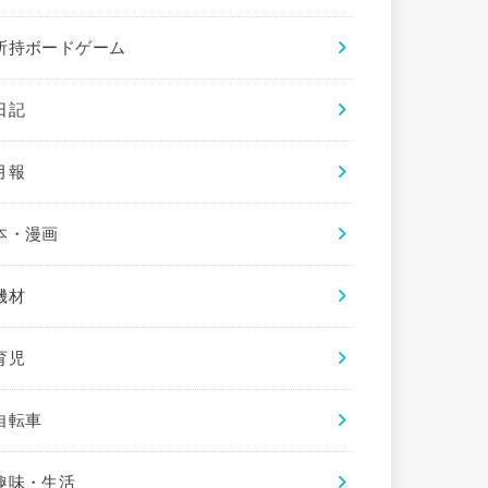
所持ボードゲーム
日記
月報
本・漫画
機材
育児
自転車
趣味・生活