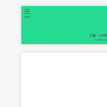
MENU
仏教・お寺
buddhism