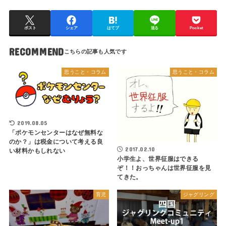
ポスト
シェア
はてブ
送る
Pocket
RECOMMEND
思うこと・コラム
思うこと・コラム
2019.08.05
「ポケモンセンターはなぜ無料な
のか？」は税金について考える良
2017.02.10
い材料かもしれない
小学生よ、世界征服はできる
ぞ！！おっちゃんは世界征服を見
てきた。
育児
ジャグリング