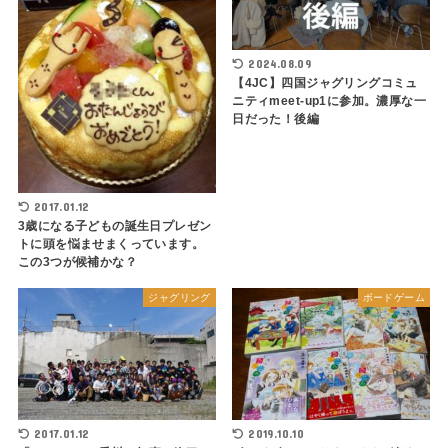
2024.08.09
【4JC】四国ジャグリングコミュ
ニティmeet-up1に参加。濃厚な一
日だった！後編
2017.01.12
3歳になる子どもの誕生日プレゼン
トに頭を悩ませまくっています。
この3つが候補かな？
ジャグリング
ボードゲーム
2019.10.10
2017.01.12