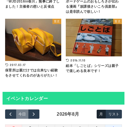
ボードゲームのおもしろさが伝わ
「WJD2016in香川」無事に終了し
る漫画『放課後さいころ倶楽部』
ました！主催者の想いと反省点
は是非読んで欲しい！
育児
育児
2016.11.10
2017.03.17
絵本「しごとば」シリーズは親子
保育所は親だけでは出来ない経験
で楽しめる良本です！
をさせてくれるのがありがたい！
イベントカレンダー
2026年8月
今日
月
リスト