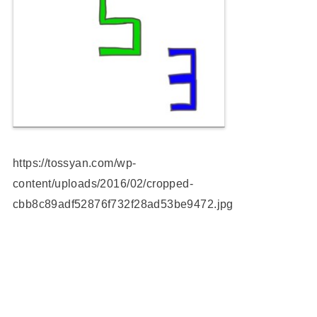
https://tossyan.com/wp-
content/uploads/2016/02/cropped-
cbb8c89adf52876f732f28ad53be9472.jpg