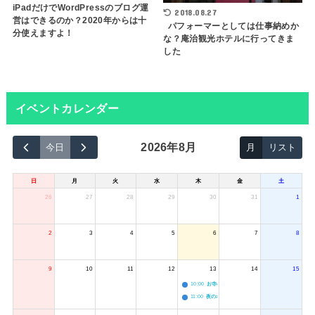
iPadだけでWordPressのブログ運
2018.08.27
営はできるのか？2020年からは十
パフォーマーとしては仕事納めか
分使えますよ！
な？庵治観光ホテルに行ってきま
した
イベントカレンダー
2026年8月
今日
月
リスト
日
月
火
水
木
金
土
26
27
28
29
30
31
1
2
3
4
5
6
7
8
9
10
11
12
13
14
15
10:00
お寺のジャグリング教室
11:00
夜のボードゲーム会