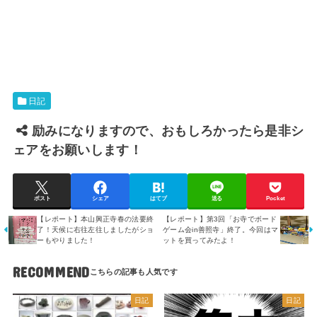
日記
励みになりますので、おもしろかったら是非シ
ェアをお願いします！
ポスト
シェア
はてブ
送る
Pocket
【レポート】本山興正寺春の法要終
【レポート】第3回「お寺でボード
了！天候に右往左往しましたがショ
ゲーム会in善照寺」終了。今回はマ
ーもやりました！
ットを買ってみたよ！
RECOMMEND
日記
日記