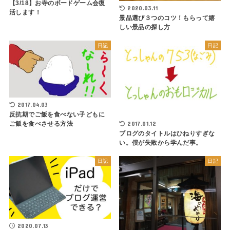
【3/18】お寺のボードゲーム会復
2020.03.11
活します！
景品選び３つのコツ！もらって嬉
しい景品の探し方
日記
日記
2017.04.03
反抗期でご飯を食べない子どもに
2017.01.12
ご飯を食べさせる方法
ブログのタイトルはひねりすぎな
い。僕が失敗から学んだ事。
日記
日記
2020.07.13