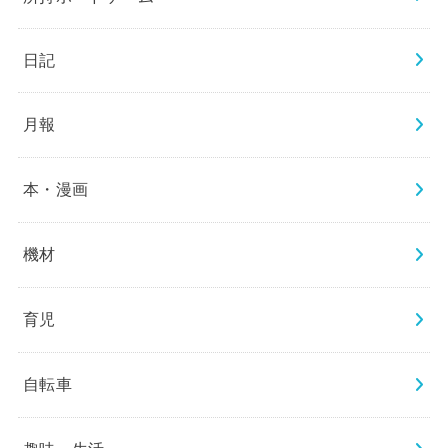
日記
月報
本・漫画
機材
育児
自転車