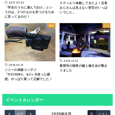
2017.09.22
スティルツ体験してきたよ！足長
「学生のうちに遊んでおけ」とい
おじさんは見えない苦労がいっぱ
うのは、2つのものを見つけるため
いでした。
に言ってるのだ！
機材
日記
2016.12.15
2018.04.12
善照寺の除夜の鐘と修正会が勤ま
ソニーの高級コンデジ
りました
「RX100M3」を2ヶ月使った感
想。やっぱり買って正解でした！
イベントカレンダー
2026年8月
今日
月
リスト