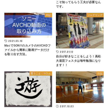
こそ知ってもらう工夫が必要なん
です。
日記
ジャグリング
2021.05.10
MacでSONYのカメラのAVCHDフ
ァイルから簡単に動画データだけ
2017.01.12
を取り出す方法。
自分が好きなことをしよう！高松
大道芸フェスタは毎年勉強になり
ます！！
思うこと・コラム
日記
2017.10.03