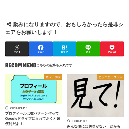
励みになりますので、おもしろかったら是非シ
ェアをお願いします！
ポスト
シェア
はてブ
送る
Pocket
RECOMMEND
ネット関係
思うこと・コラム
2018.09.27
プロフィールは数パターン作って
Googleドライブに入れておくと超
2018.11.05
便利だよ！
みんな僕には興味がない！だから