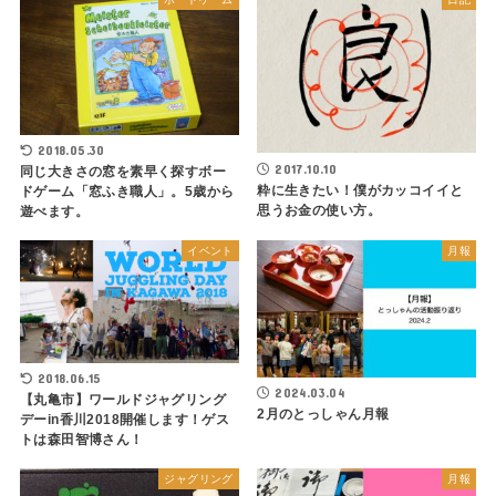
2018.05.30
2017.10.10
同じ大きさの窓を素早く探すボー
粋に生きたい！僕がカッコイイと
ドゲーム「窓ふき職人」。5歳から
思うお金の使い方。
遊べます。
イベント
月報
2018.06.15
2024.03.04
【丸亀市】ワールドジャグリング
2月のとっしゃん月報
デーin香川2018開催します！ゲス
トは森田智博さん！
ジャグリング
月報