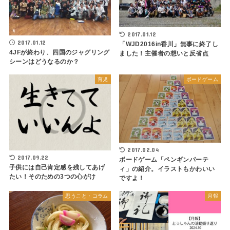
2017.01.12
2017.01.12
「WJD2016in香川」無事に終了し
4JFが終わり、四国のジャグリング
ました！主催者の想いと反省点
シーンはどうなるのか？
育児
ボードゲーム
2017.02.04
2017.09.22
ボードゲーム「ペンギンパーテ
子供には自己肯定感を残してあげ
ィ」の紹介。イラストもかわいい
たい！そのための3つの心がけ
ですよ！
思うこと・コラム
月報