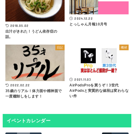
2024.12.22
とっしゃん月報10月号
2018.05.02
出汁がきれた！うどん依存症の
話。
日記
機材
2021.11.03
AirPodsProを買うぞ！3世代
2022.02.22
AirPodsと実質的な値段は変わらな
35歳のリアル！体力面や精神面で
い件
一度棚卸しをします！
イベントカレンダー