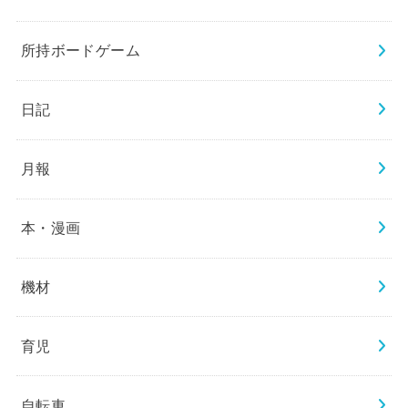
所持ボードゲーム
日記
月報
本・漫画
機材
育児
自転車