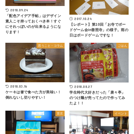
2018.09.24
「配色アイデア手帖」はデザイン
2017.10.24
素人こそ持っておくべき本！すぐ
【レポート】第10回「お寺でボー
にそれっぽいのが出来るようにな
ドゲーム会in善照寺」の様子。雨の
ります！
日はボードゲームですな！
思うこと・コラム
ごはん
2018.03.16
2018.08.27
ケーキは箸で食べた方が美味い！
学生時代大好きだった「唐々亭」
倒れないし切りやすい！
のつけ麺が売ってたので作ってみ
たよ！！
育児
イベント