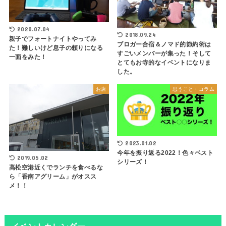
2020.07.04
2018.09.24
親子でフォートナイトやってみ
ブロガー合宿＆ノマド的節約術は
た！難しいけど息子の頼りになる
すごいメンバーが集った！そして
一面をみた！
とてもお寺的なイベントになりま
した。
お店
思うこと・コラム
2023.01.02
今年を振り返る2022！色々ベスト
2019.05.02
シリーズ！
高松空港近くでランチを食べるな
ら「香南アグリーム」がオスス
メ！！