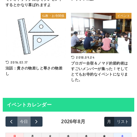
するとかなり喜ばれますよ
仏教・お寺関係
イベント
2018.09.24
2016.03.17
ブロガー合宿＆ノマド的節約術は
法話：貴さの物差しと尊さの物差
すごいメンバーが集った！そして
し
とてもお寺的なイベントになりま
した。
イベントカレンダー
2026年8月
今日
月
リスト
日
月
火
水
木
金
土