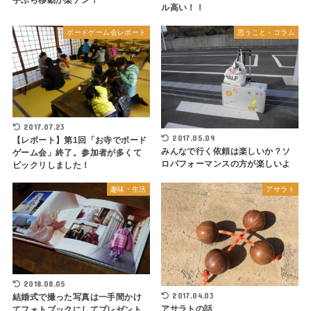
ル高い！！
ボードゲーム会レポート
思うこと・コラム
2017.07.23
2017.05.09
【レポート】第1回「お寺でボード
みんなで行く依頼は楽しいか？ソ
ゲーム会」終了。参加者が多くて
ロパフォーマンスの方が楽しいよ
ビックリしました！
趣味・生活
アサラト
2018.08.05
2017.04.03
結婚式で撮った写真は一手間かけ
アサラトの話
てフォトブックにしてプレゼント