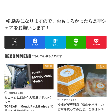
励みになりますので、おもしろかったら是非シ
ェアをお願いします！
ポスト
シェア
はてブ
送る
Pocket
RECOMMEND
自転車
ごはん
2021.09.08
ミニベロに似合う大容量サドルバ
2017.04.03
ッグ
冷凍ピザ専門店「森山ナポリ」の
TOPEAK「MondoPackHydro」で
ピザを買ってみたよ。これはレベ
手ぶら移動が楽チン！