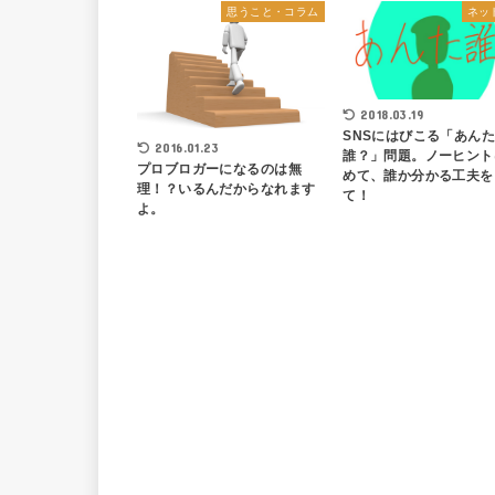
思うこと・コラム
ネッ
2018.03.19
SNSにはびこる「あん
2016.01.23
誰？」問題。ノーヒント
プロブロガーになるのは無
めて、誰か分かる工夫を
理！？いるんだからなれます
て！
よ。