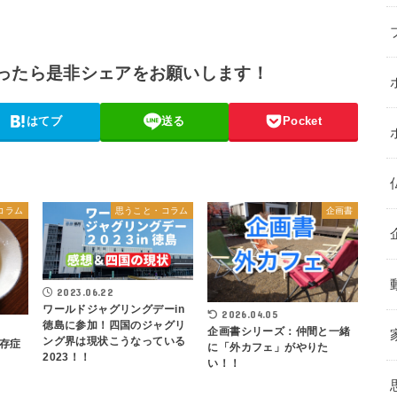
ったら是非シェアをお願いします！
はてブ
送る
Pocket
コラム
思うこと・コラム
企画書
2023.06.22
ワールドジャグリングデーin
2026.04.05
徳島に参加！四国のジャグリ
企画書シリーズ：仲間と一緒
ング界は現状こうなっている
存症
に「外カフェ」がやりた
2023！！
い！！