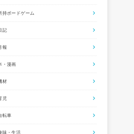
所持ボードゲーム
日記
月報
本・漫画
機材
育児
自転車
趣味・生活