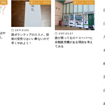
ト関係
思うこと・コラム
思うこと・コラム
た
2017.01.05
はや
2017.05.07
脱ボランティアのススメ。技
し
誰が買ってるの？スーパーに
術の安売りはいい事ないので
自動販売機がある理由を考え
早くやめよう！
てみる