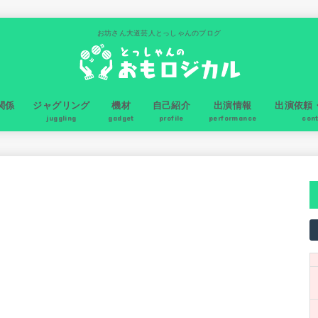
お坊さん大道芸人とっしゃんのブログ
関係
ジャグリング
機材
自己紹介
出演情報
出演依頼
juggling
gadget
profile
performance
con