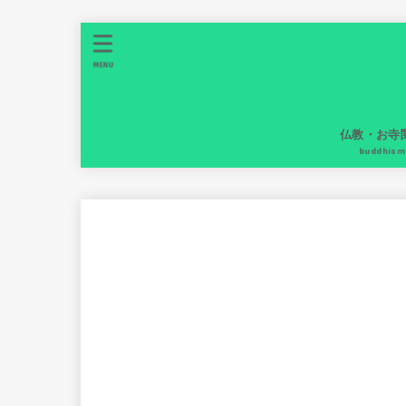
MENU
仏教・お寺
buddhism