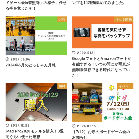
ドゲーム会in善照寺」の様子。任せ
ンプを11種類集めてみました。
る事を覚えたぞ！
月報
ネット関係
2022.01.31
GoogleフォトとAmazonフォトが
2024.06.04
有能すぎる！いつの間にか写真が
2024年5月のとっしゃん月報
無制限保存できる時代になってい
た！
機材
イベント
2024.12.22
2026.06.15
iPad Pro2020モデルを購入！3週
【7/12】お寺のボードゲーム会の
間ぐらい使った感想
お知らせ