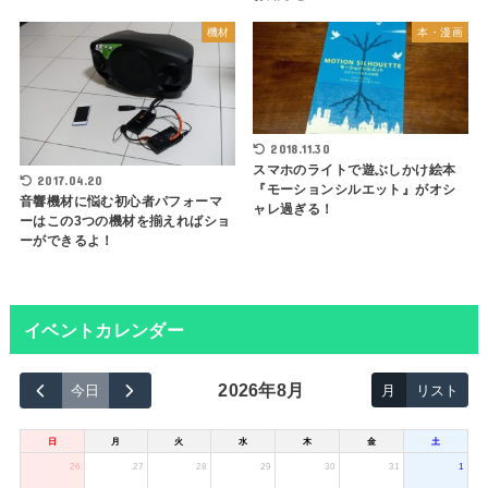
機材
本・漫画
2018.11.30
スマホのライトで遊ぶしかけ絵本
2017.04.20
『モーションシルエット』がオシ
音響機材に悩む初心者パフォーマ
ャレ過ぎる！
ーはこの3つの機材を揃えればショ
ーができるよ！
イベントカレンダー
2026年8月
今日
月
リスト
日
月
火
水
木
金
土
26
27
28
29
30
31
1