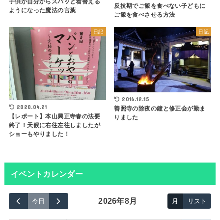
子供が自分からスパッと着替える
反抗期でご飯を食べない子どもに
ようになった魔法の言葉
ご飯を食べさせる方法
日記
日記
2016.12.15
2020.04.21
善照寺の除夜の鐘と修正会が勤ま
【レポート】本山興正寺春の法要
りました
終了！天候に右往左往しましたが
ショーもやりました！
イベントカレンダー
2026年8月
今日
月
リスト