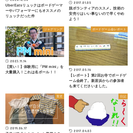
2017.01.05
UberEatsリュックはボードゲーマ
脱ボランティアのススメ。技術の
ーやパフォーマーにもオススメの
安売りはいい事ないので早くやめ
リュックだった件
よう！
ジャグリング
ボードゲーム会レポート
2023.11.14
【買い！】体験用に「PM mini」を
2017.05.16
大量購入！これは名ボール！！
【レポート】第2回お寺でボードゲ
ーム会終了。新居浜からの参加者
も来てくださいました。
育児
日記
2019.06.17
2017.04.03