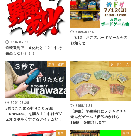
2026.06.15
【7/12】お寺のボードゲーム会の
2016.04.02
お知らせ
逆転裁判アニメ化だと！？これは
録画しないと！！
家電・雑貨
ボードゲーム
2021.05.28
2018.10.31
3秒でたためる折りたたみ傘
【絶版】学生時代にメチャクチャ
「urawaza」を購入！これはガジ
遊んだゲーム「伝説のかけら
ェオタ魂をくすぐるアイテムだ！
saga」を紹介します
育児
月報