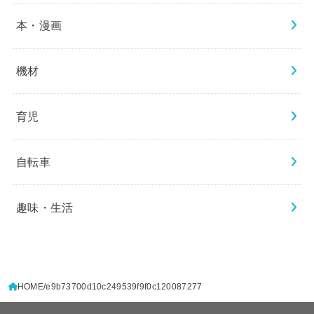
本・漫画
機材
育児
自転車
趣味・生活
HOME
e9b73700d10c249539f9f0c120087277