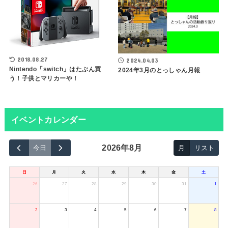
2018.08.27
2024.04.03
Nintendo「switch」はたぶん買
2024年3月のとっしゃん月報
う！子供とマリカーや！
イベントカレンダー
2026年8月
今日
月
リスト
日
月
火
水
木
金
土
26
27
28
29
30
31
1
2
3
4
5
6
7
8