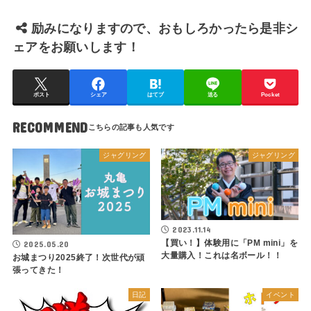
励みになりますので、おもしろかったら是非シ
ェアをお願いします！
ポスト
シェア
はてブ
送る
Pocket
RECOMMEND
ジャグリング
ジャグリング
2023.11.14
【買い！】体験用に「PM mini」を
2025.05.20
大量購入！これは名ボール！！
お城まつり2025終了！次世代が頑
張ってきた！
日記
イベント