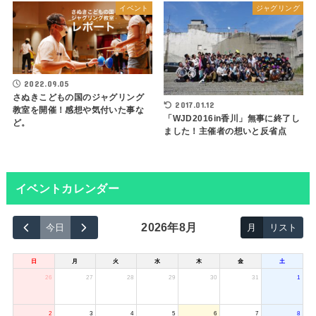
イベント
ジャグリング
2022.09.05
さぬきこどもの国のジャグリング
2017.01.12
教室を開催！感想や気付いた事な
「WJD2016in香川」無事に終了し
ど。
ました！主催者の想いと反省点
イベントカレンダー
2026年8月
今日
月
リスト
日
月
火
水
木
金
土
26
27
28
29
30
31
1
2
3
4
5
6
7
8