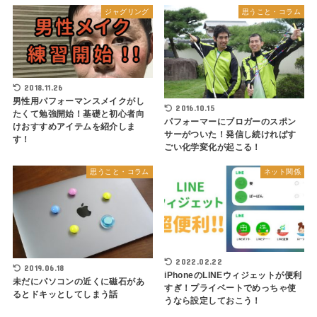
ジャグリング
思うこと・コラム
2018.11.26
男性用パフォーマンスメイクがし
2016.10.15
たくて勉強開始！基礎と初心者向
パフォーマーにブロガーのスポン
けおすすめアイテムを紹介しま
サーがついた！発信し続ければす
す！
ごい化学変化が起こる！
思うこと・コラム
ネット関係
2022.02.22
2019.06.18
iPhoneのLINEウィジェットが便利
未だにパソコンの近くに磁石があ
すぎ！プライベートでめっちゃ使
るとドキッとしてしまう話
うなら設定しておこう！