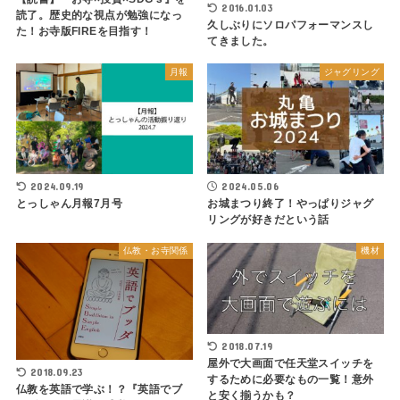
2016.01.03
読了。歴史的な視点が勉強になっ
久しぶりにソロパフォーマンスし
た！お寺版FIREを目指す！
てきました。
月報
ジャグリング
2024.09.19
2024.05.06
とっしゃん月報7月号
お城まつり終了！やっぱりジャグ
リングが好きだという話
仏教・お寺関係
機材
2018.07.19
屋外で大画面で任天堂スイッチを
2018.09.23
するために必要なもの一覧！意外
仏教を英語で学ぶ！？『英語でブ
と安く揃うかも？