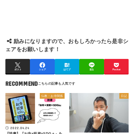
励みになりますので、おもしろかったら是非シ
ェアをお願いします！
ポスト
シェア
はてブ
送る
Pocket
RECOMMEND
仏教・お寺関係
日記
2022.04.24
【読書】『お寺×投資×SDGｓ』を