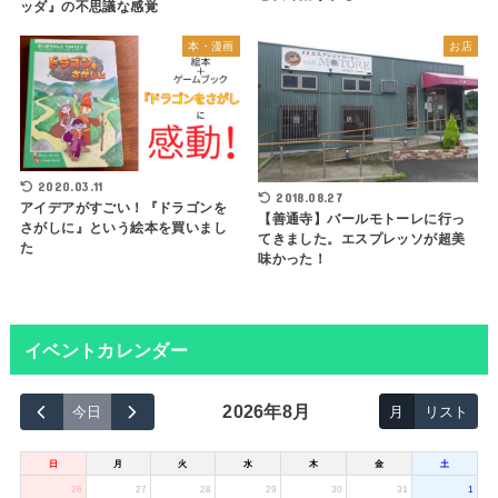
ッダ』の不思議な感覚
本・漫画
お店
2020.03.11
2018.08.27
アイデアがすごい！『ドラゴンを
【善通寺】バールモトーレに行っ
さがしに』という絵本を買いまし
てきました。エスプレッソが超美
た
味かった！
イベントカレンダー
2026年8月
今日
月
リスト
日
月
火
水
木
金
土
26
27
28
29
30
31
1