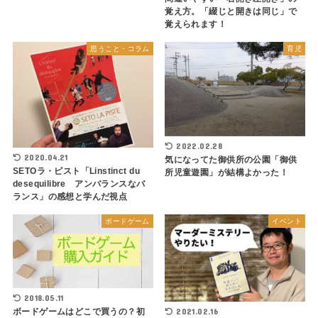
覚え方。「綴じと開きは同じ」で
覚えられます！
思うこと・コラム
育児
2022.02.28
2020.04.21
気になってた御供所の公園「御供
SETOラ・ピスト「Linstinct du
所児童遊園」が結構よかった！
desequilibre アンバランスなバ
ランス」の感想と学んだ視点
ボードゲーム
イベント
2018.05.11
2021.02.16
ボードゲームはどこで買うの？初