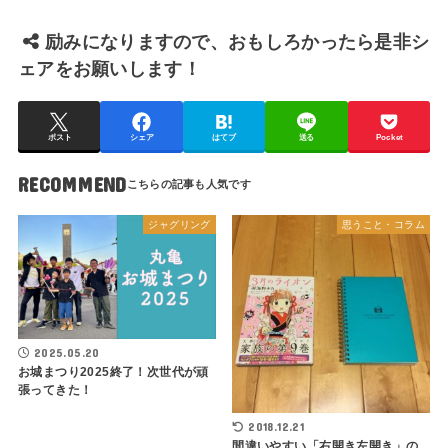
励みになりますので、おもしろかったら是非シ
ェアをお願いします！
ポスト
シェア
はてブ
送る
Pocket
RECOMMEND
ジャグリング
思うこと・コラム
2025.05.20
お城まつり2025終了！次世代が頑
張ってきた！
2018.12.21
間違いやすい「右開き左開き」の