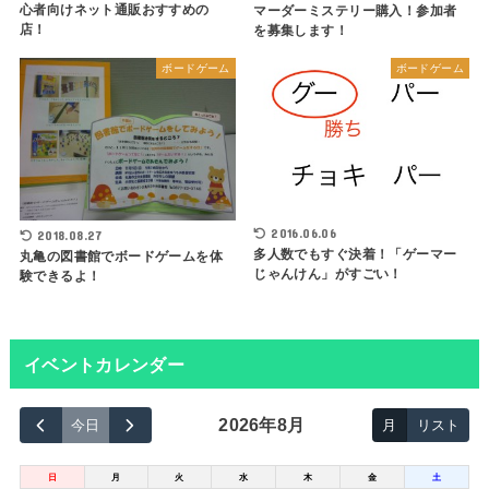
心者向けネット通販おすすめの
マーダーミステリー購入！参加者
店！
を募集します！
ボードゲーム
ボードゲーム
2016.06.06
2018.08.27
多人数でもすぐ決着！「ゲーマー
丸亀の図書館でボードゲームを体
じゃんけん」がすごい！
験できるよ！
イベントカレンダー
2026年8月
今日
月
リスト
日
月
火
水
木
金
土