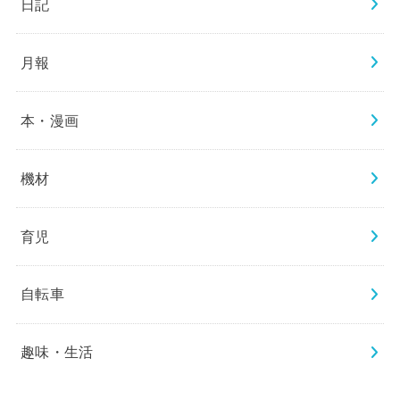
日記
月報
本・漫画
機材
育児
自転車
趣味・生活