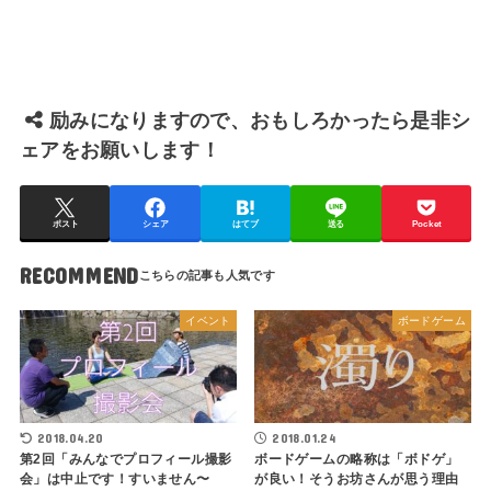
励みになりますので、おもしろかったら是非シ
ェアをお願いします！
ポスト
シェア
はてブ
送る
Pocket
RECOMMEND
イベント
ボードゲーム
2018.04.20
2018.01.24
第2回「みんなでプロフィール撮影
ボードゲームの略称は「ボドゲ」
会」は中止です！すいません〜
が良い！そうお坊さんが思う理由