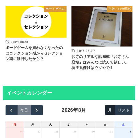
ボードゲーム
仏教・お寺関係
2021.08.18
ボードゲームを買わなくなったの
2017.03.27
はコレクション期からセレクショ
お寺のリアルな話満載『お寺さん
ン期に移行したから？
崩壊』はみんなに読んで欲しい。
坊主丸儲けはウソやで！
イベントカレンダー
2026年8月
今日
月
リスト
日
月
火
水
木
金
土
26
27
28
29
30
31
1