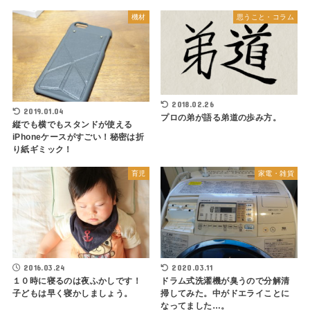
機材
思うこと・コラム
2018.02.26
2019.01.04
プロの弟が語る弟道の歩み方。
縦でも横でもスタンドが使える
iPhoneケースがすごい！秘密は折
り紙ギミック！
育児
家電・雑貨
2016.03.24
2020.03.11
１０時に寝るのは夜ふかしです！
ドラム式洗濯機が臭うので分解清
子どもは早く寝かしましょう。
掃してみた。中がドエライことに
なってました…。