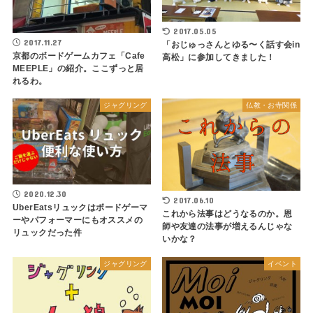
2017.05.05
2017.11.27
「おじゅっさんとゆる〜く話す会in
京都のボードゲームカフェ「Cafe
高松」に参加してきました！
MEEPLE」の紹介。ここずっと居
れるわ。
ジャグリング
仏教・お寺関係
2020.12.30
2017.06.10
UberEatsリュックはボードゲーマ
これから法事はどうなるのか。恩
ーやパフォーマーにもオススメの
師や友達の法事が増えるんじゃな
リュックだった件
いかな？
ジャグリング
イベント