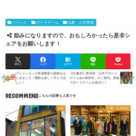
イベント
ボードゲーム
仏教・お寺関係
励みになりますので、おもしろかったら是非シ
ェアをお願いします！
ポスト
シェア
はてブ
送る
Pocket
ブレインキッズ体操教室の講師をは
【丸亀市】第38回「お寺でボード
じめました！運動を楽しく学んでほ
ゲーム会in善照寺」のご案内。家族
しい！
でボードゲームを遊ぼう！
RECOMMEND
お店
仏教・お寺関係