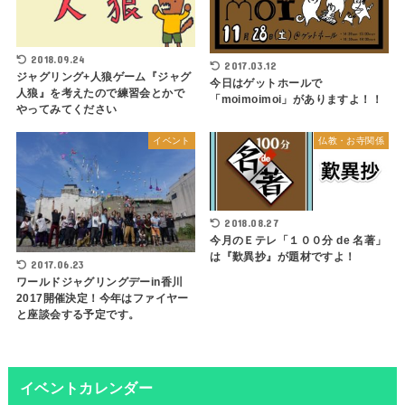
2018.09.24
2017.03.12
ジャグリング+人狼ゲーム『ジャグ
今日はゲットホールで
人狼』を考えたので練習会とかで
「moimoimoi」がありますよ！！
やってみてください
イベント
仏教・お寺関係
2018.08.27
今月のＥテレ「１００分 de 名著」
は『歎異抄』が題材ですよ！
2017.06.23
ワールドジャグリングデーin香川
2017開催決定！今年はファイヤー
と座談会する予定です。
イベントカレンダー