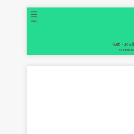
MENU
仏教・お寺
buddhism