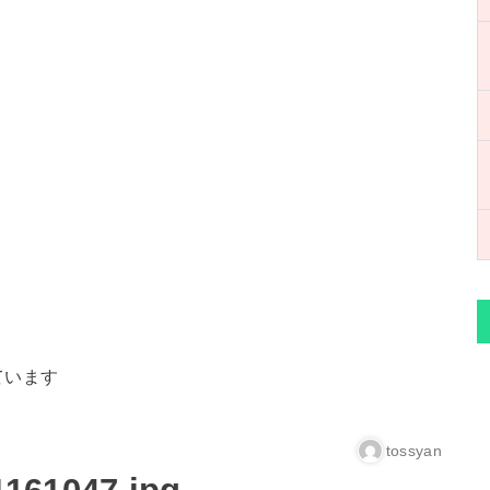
ています
tossyan