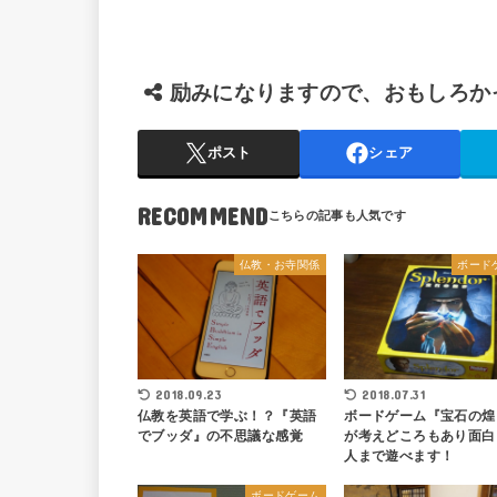
励みになりますので、おもしろか
ポスト
シェア
RECOMMEND
仏教・お寺関係
ボード
2018.09.23
2018.07.31
仏教を英語で学ぶ！？『英語
ボードゲーム『宝石の煌
でブッダ』の不思議な感覚
が考えどころもあり面白
人まで遊べます！
ボードゲーム