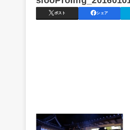
slooProImg_20160101
ポスト
シェア