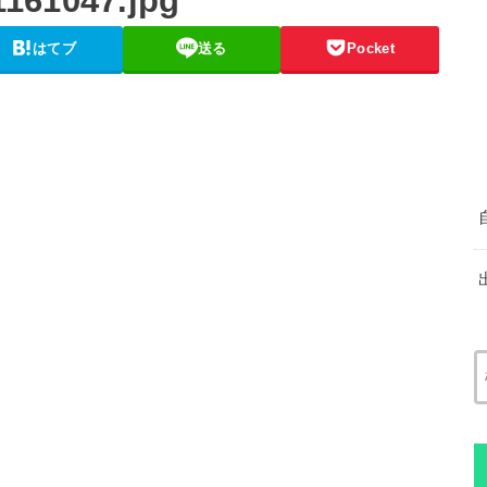
161047.jpg
はてブ
送る
Pocket