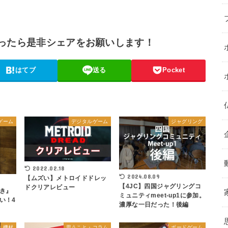
ったら是非シェアをお願いします！
はてブ
送る
Pocket
ゲーム
デジタルゲーム
ジャグリング
2022.02.18
2024.08.09
【ムズい】メトロイドドレッ
【4JC】四国ジャグリングコ
ドクリアレビュー
き』
ミュニティmeet-up1に参加。
い！4
濃厚な一日だった！後編
機材
思うこと・コラム
ボードゲーム