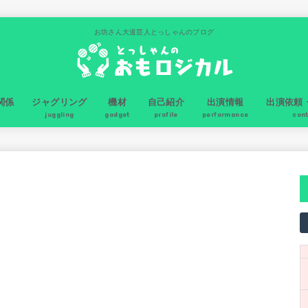
お坊さん大道芸人とっしゃんのブログ
関係
ジャグリング
機材
自己紹介
出演情報
出演依頼
juggling
gadget
profile
performance
con