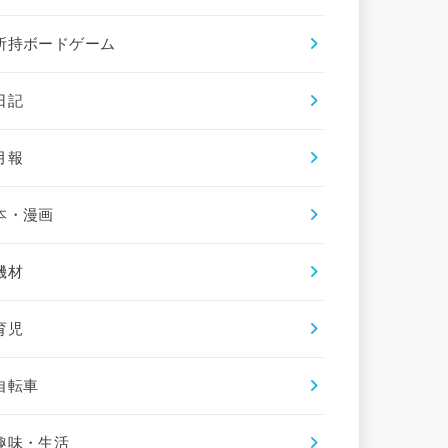
所持ボードゲーム
日記
月報
本・漫画
機材
育児
自転車
趣味・生活