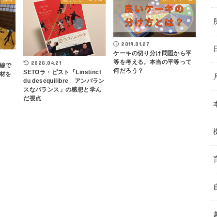
2019.01.27
ケーキの切り分け問題から平
等を考える。本当の平等って
2020.04.21
線で
何だろう？
SETOラ・ピスト「Linstinct
材を
du desequilibre アンバラン
スなバランス」の感想と学ん
だ視点