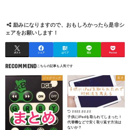
励みになりますので、おもしろかったら是非シ
ェアをお願いします！
ポスト
シェア
はてブ
送る
Pocket
RECOMMEND
ジャグリング
育児
2022.02.22
子供にiPadを取られてしまった！
代替機などで安く取り返す方法は
ないか？