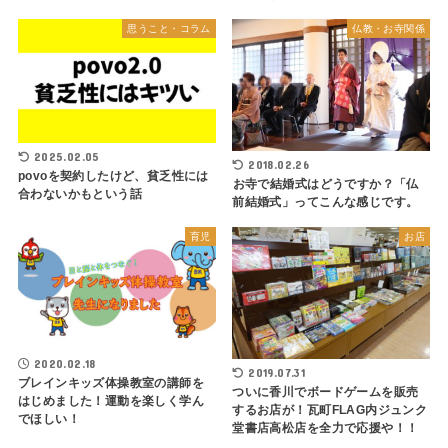
思うこと・コラム
仏教・お寺関係
2025.02.05
2018.02.26
povoを契約したけど、貧乏性には
お寺で結婚式はどうですか？「仏
合わないかもという話
前結婚式」ってこんな感じです。
育児
お店
2020.02.18
2019.07.31
ブレインキッズ体操教室の講師を
ついに香川でボードゲームを販売
はじめました！運動を楽しく学ん
するお店が！瓦町FLAG内ジュンク
でほしい！
堂書店高松店を全力で応援や！！