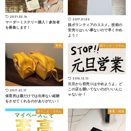
2021.02.16
2017.01.05
マーダーミステリー購入！参加者
脱ボランティアのススメ。技術の
を募集します！
安売りはいい事ないので早くやめ
よう！
育児
思うこと・コラム
2016.12.13
元旦から初売りはやめようよ。ど
この店も開いてないのがいいんじ
2017.03.17
ゃないか！
保育所は親だけでは出来ない経験
をさせてくれるのがありがたい！
思うこと・コラム
家電・雑貨