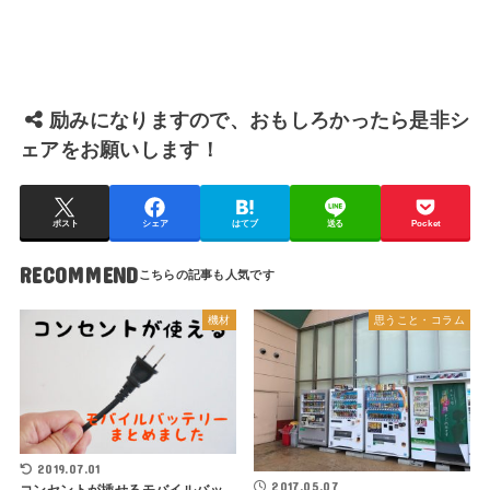
励みになりますので、おもしろかったら是非シ
ェアをお願いします！
ポスト
シェア
はてブ
送る
Pocket
RECOMMEND
機材
思うこと・コラム
2019.07.01
2017.05.07
コンセントが挿せるモバイルバッ