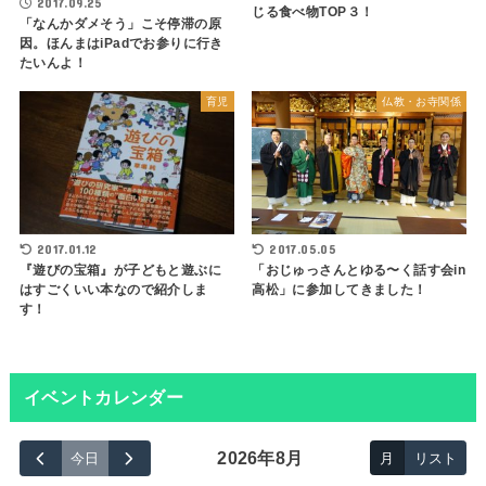
2017.09.25
じる食べ物TOP３！
「なんかダメそう」こそ停滞の原
因。ほんまはiPadでお参りに行き
たいんよ！
育児
仏教・お寺関係
2017.05.05
2017.01.12
「おじゅっさんとゆる〜く話す会in
『遊びの宝箱』が子どもと遊ぶに
高松」に参加してきました！
はすごくいい本なので紹介しま
す！
イベントカレンダー
2026年8月
今日
月
リスト