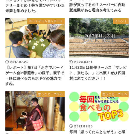
誰が買ってるの？スーパーに自動
テリーまとめ！持ち運びやすい1kg
販売機がある理由を考えてみる
未満を集めました。
ボードゲーム会レポート
イベント
2017.07.23
2020.03.11
【レポート】第7回「お寺でボード
11月23日は創作サーカス「マレビ
ゲーム会in善照寺」の様子。親子で
ト、来たる。」に出演！ぜひ四国
一緒に遊べるのもボドゲの魅力で
村に来てください！！
すね。
思うこと・コラム
思うこと・コラム
2021.07.25
毎回「思ってたんとちがう」と感