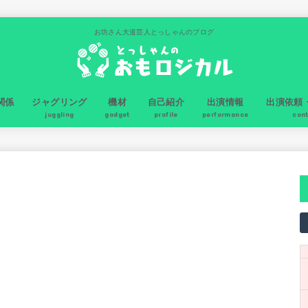
お坊さん大道芸人とっしゃんのブログ
関係
ジャグリング
機材
自己紹介
出演情報
出演依頼
juggling
gadget
profile
performance
con