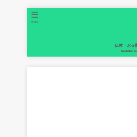
MENU
仏教・お寺
buddhism