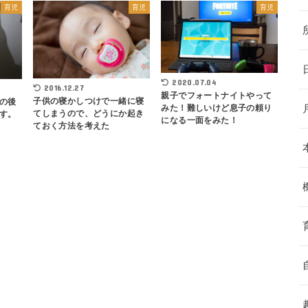
育児
育児
育児
2020.07.04
2016.12.27
親子でフォートナイトやって
子供の寝かしつけで一緒に寝
の後
みた！難しいけど息子の頼り
てしまうので、どうにか起き
す。
になる一面をみた！
ておく方法を考えた