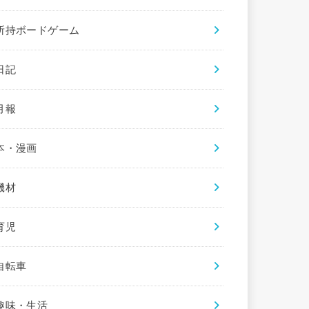
所持ボードゲーム
日記
月報
本・漫画
機材
育児
自転車
趣味・生活