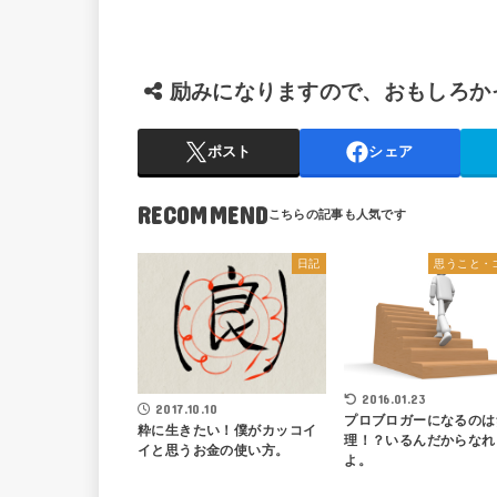
励みになりますので、おもしろか
ポスト
シェア
RECOMMEND
日記
思うこと・
2016.01.23
2017.10.10
プロブロガーになるのは
粋に生きたい！僕がカッコイ
理！？いるんだからなれ
イと思うお金の使い方。
よ。