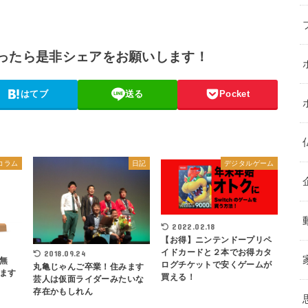
ったら是非シェアをお願いします！
はてブ
送る
Pocket
コラム
日記
デジタルゲーム
2022.02.18
【お得】ニンテンドープリペ
イドカードと２本でお得カタ
2018.09.24
無
ログチケットで安くゲームが
丸亀じゃんご卒業！住みます
ます
買える！
芸人は仮面ライダーみたいな
存在かもしれん