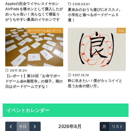
Appleの完全ワイヤレスイヤホン
2018.08.01
AirPodsを寝ホンとして購入したが
夏休みのおうち遊びにオススメ。
めっちゃ良い！光らなくて寝返り
小学生と遊べるボードゲーム５
がうちやすい最高のイヤホンです
選！
ボードゲーム会レポート
日記
2017.10.24
2017.10.10
【レポート】第10回「お寺でボー
粋に生きたい！僕がカッコイイと
ドゲーム会in善照寺」の様子。雨の
思うお金の使い方。
日はボードゲームですな！
イベントカレンダー
2026年8月
今日
月
リスト