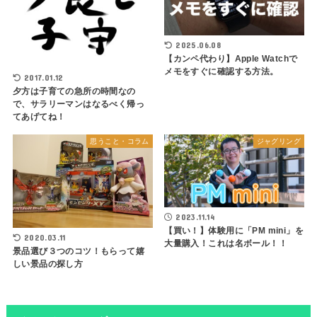
2025.06.08
【カンペ代わり】Apple Watchで
メモをすぐに確認する方法。
2017.01.12
夕方は子育ての急所の時間なの
で、サラリーマンはなるべく帰っ
てあげてね！
思うこと・コラム
ジャグリング
2023.11.14
【買い！】体験用に「PM mini」を
2020.03.11
大量購入！これは名ボール！！
景品選び３つのコツ！もらって嬉
しい景品の探し方