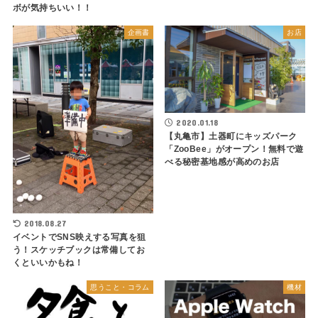
ボが気持ちいい！！
企画書
お店
2020.01.18
【丸亀市】土器町にキッズパーク
「ZooBee」がオープン！無料で遊
べる秘密基地感が高めのお店
2018.08.27
イベントでSNS映えする写真を狙
う！スケッチブックは常備してお
くといいかもね！
思うこと・コラム
機材