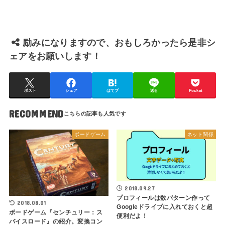
励みになりますので、おもしろかったら是非シ
ェアをお願いします！
ポスト
シェア
はてブ
送る
Pocket
RECOMMEND
ボードゲーム
ネット関係
2018.09.27
プロフィールは数パターン作って
2018.08.01
Googleドライブに入れておくと超
ボードゲーム『センチュリー：ス
便利だよ！
パイスロード』の紹介。変換コン