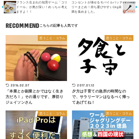
フランス生まれの知育ゲーム「コリ
コンセントが挿せるモバイルバッテ
ドール」が奥が深い！めっちゃ考え
リーまとめ！持ち運びやすい1kg未
ますよ！！
満を集めました。
RECOMMEND
思うこと・コラム
思うこと・コラム
2016.02.07
2017.01.12
「本業とか副業とかではなく生き
夕方は子育ての急所の時間なの
方だろ！」その通りです、厚切り
で、サラリーマンはなるべく帰っ
ジェイソンさん
てあげてね！
思うこと・コラム
思うこと・コラム