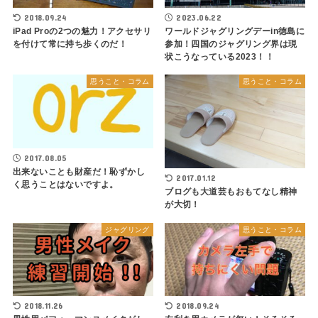
2018.09.24
2023.06.22
iPad Proの2つの魅力！アクセサリ
ワールドジャグリングデーin徳島に
を付けて常に持ち歩くのだ！
参加！四国のジャグリング界は現
状こうなっている2023！！
思うこと・コラム
思うこと・コラム
2017.08.05
出来ないことも財産だ！恥ずかし
2017.01.12
く思うことはないですよ。
ブログも大道芸もおもてなし精神
が大切！
ジャグリング
思うこと・コラム
2018.11.26
2018.09.24