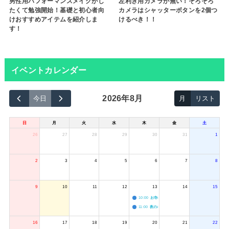
男性用パフォーマンスメイクがし
左利き用カメラが無い！そろそろ
たくて勉強開始！基礎と初心者向
カメラはシャッターボタンを2個つ
けおすすめアイテムを紹介しま
けるべき！！
す！
イベントカレンダー
2026年8月
今日
月
リスト
日
月
火
水
木
金
土
26
27
28
29
30
31
1
2
3
4
5
6
7
8
9
10
11
12
13
14
15
10:00
お寺のジャグリング教室
11:00
夜のボードゲーム会
16
17
18
19
20
21
22