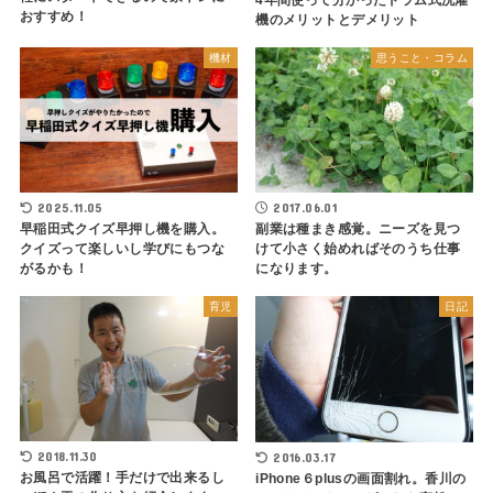
おすすめ！
機のメリットとデメリット
機材
思うこと・コラム
2025.11.05
2017.06.01
早稲田式クイズ早押し機を購入。
副業は種まき感覚。ニーズを見つ
クイズって楽しいし学びにもつな
けて小さく始めればそのうち仕事
がるかも！
になります。
育児
日記
2018.11.30
2016.03.17
お風呂で活躍！手だけで出来るし
iPhone６plusの画面割れ。香川の