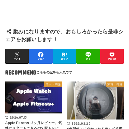
励みになりますので、おもしろかったら是非シ
ェアをお願いします！
ポスト
シェア
はてブ
送る
Pocket
RECOMMEND
ネット関係
家電・雑貨
2026.07.13
Apple Fitness+3ヶ月レビュー。気
2022.02.20
軽にスタートできるので家トレに
4年間使って分かったドラム式洗濯