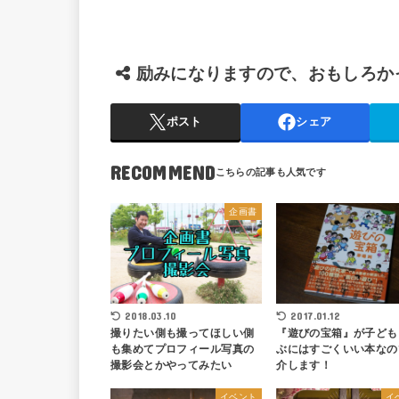
励みになりますので、おもしろか
ポスト
シェア
RECOMMEND
企画書
2018.03.10
2017.01.12
撮りたい側も撮ってほしい側
『遊びの宝箱』が子ども
も集めてプロフィール写真の
ぶにはすごくいい本なの
撮影会とかやってみたい
介します！
イベント
イ