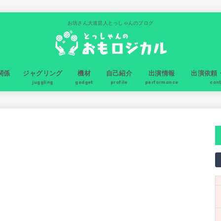
お坊さん大道芸人とっしゃんのブログ
関係
ジャグリング
機材
自己紹介
出演情報
出演依頼
juggling
gadget
profile
performance
con