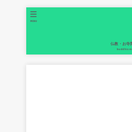
MENU
仏教・お寺
buddhism