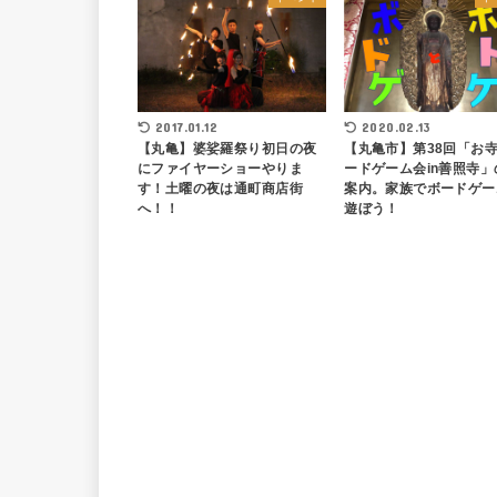
2017.01.12
2020.02.13
【丸亀】婆娑羅祭り初日の夜
【丸亀市】第38回「お
にファイヤーショーやりま
ードゲーム会in善照寺」
す！土曜の夜は通町商店街
案内。家族でボードゲー
へ！！
遊ぼう！