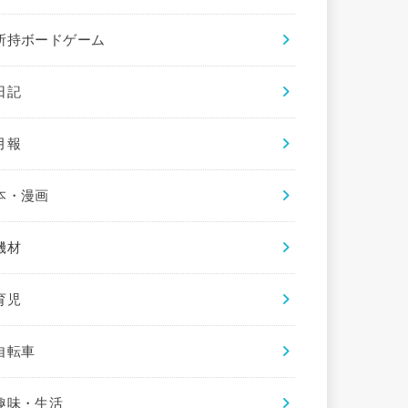
所持ボードゲーム
日記
月報
本・漫画
機材
育児
自転車
趣味・生活