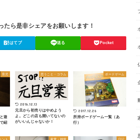
ったら是非シェアをお願いします！
はてブ
送る
Pocket
育児
思うこと・コラム
ボードゲーム
2016.12.13
元旦から初売りはやめよう
2017.12.26
よ。どこの店も開いてないの
所持ボードゲーム一覧（あ
と遊
がいいんじゃないか！
行）
で紹
ベント
家電・雑貨
日記