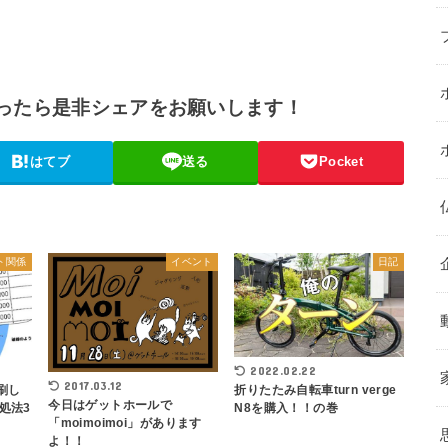
ったら是非シェアをお願いします！
はてブ
送る
Pocket
ト関係
イベント
日記
2022.02.22
2017.03.12
印刷し
折りたたみ自転車turn verge
今日はゲットホールで
処法3
N8を購入！！の巻
「moimoimoi」があります
よ！！