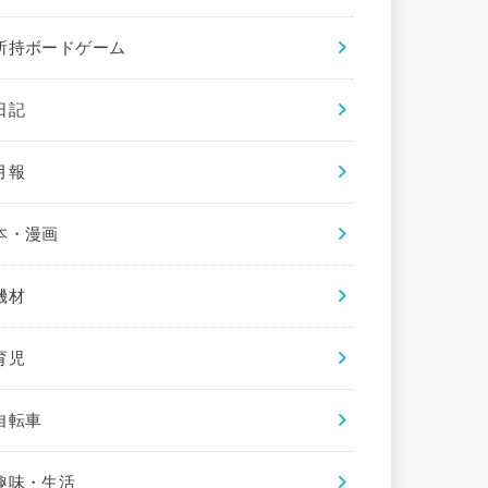
所持ボードゲーム
日記
月報
本・漫画
機材
育児
自転車
趣味・生活