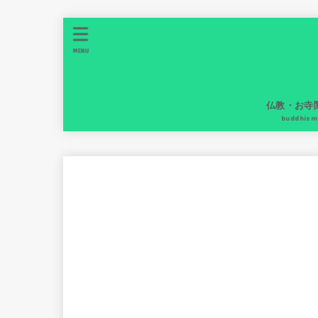
MENU
仏教・お寺
buddhism