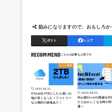
励みになりますので、おもしろか
ポスト
シェア
RECOMMEND
ネット関係
ネッ
2023.05.31
2020.08.05
iCloudを2TBにしたら使い心
Mac版Excelの罫線を
地が良くなった！ファミリー
たらおかしくなる時の対
なら検討の余地あり！
選！