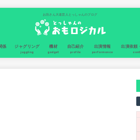
お坊さん大道芸人とっしゃんのブログ
関係
ジャグリング
機材
自己紹介
出演情報
出演依頼
juggling
gadget
profile
performance
con