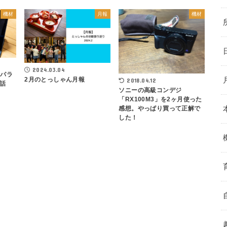
機材
月報
機材
2024.03.04
ーパラ
2月のとっしゃん月報
2018.04.12
話
ソニーの高級コンデジ
「RX100M3」を2ヶ月使った
感想。やっぱり買って正解で
した！