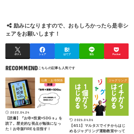
励みになりますので、おもしろかったら是非シ
ェアをお願いします！
ポスト
シェア
はてブ
送る
Pocket
RECOMMEND
仏教・お寺関係
ジャグリング
2022.04.24
【読書】『お寺×投資×SDGｓ』を
2026.04.06
読了。歴史的な視点が勉強になっ
【4/11】マルタスでイチからはじ
た！お寺版FIREを目指す！
めるジャグリング運動教室やって