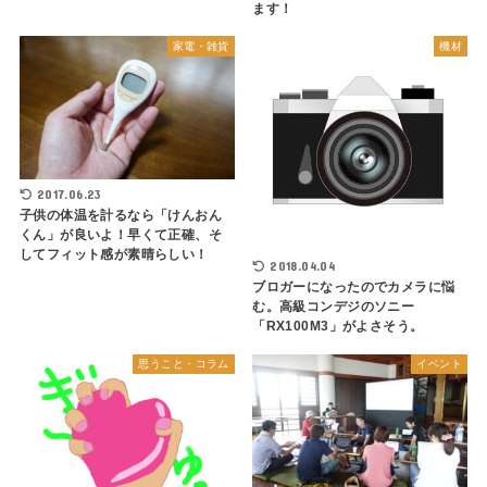
ます！
家電・雑貨
機材
2017.06.23
子供の体温を計るなら「けんおん
くん」が良いよ！早くて正確、そ
してフィット感が素晴らしい！
2018.04.04
ブロガーになったのでカメラに悩
む。高級コンデジのソニー
「RX100M3」がよさそう。
思うこと・コラム
イベント