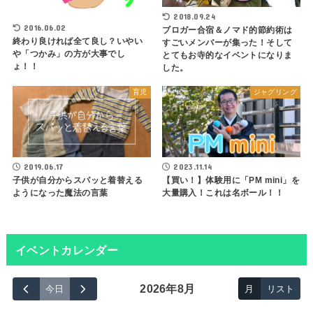
2018.09.24
2016.06.02
ブロガー合宿＆ノマド的節約術は
終わり良ければ全て良し？いやい
すごいメンバーが集った！そして
や「つかみ」の方が大事でし
とてもお寺的なイベントになりま
ょ！！
した。
育児
ジャグリング
2019.06.17
2023.11.14
子供が自分からスパッと着替える
【買い！】体験用に「PM mini」を
ようになった魔法の言葉
大量購入！これは名ボール！！
イベントカレンダー
2026年8月
今日
月
リスト