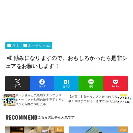
お店
ボードゲーム
励みになりますので、おもしろかったら是非シ
ェアをお願いします！
ポスト
シェア
はてブ
送る
Pocket
サッシさんと丸亀城スタンプラリー
【ボ育て】知らない人と遊ぶのも大
をやってきた動画の編集完了！初の
事！最後まで投げ出さずに遊べた話
ロケと編集で感じた事。
RECOMMEND
お店
お店