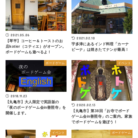
2021.05.06
2021.02.10
【琴平】コーヒー＆トーストのお
宇多津にあるインド料理「カーナ
店kotier（コティエ）がオープン。
ピーナ」は焼きたてナンが最高！
ボードゲームも遊べるよ！
ボードゲーム
イベント
2018.11.23
【丸亀市】大人限定で英語版の
2020.02.13
「夜のボードゲーム会in善照寺」を
【丸亀市】第38回「お寺でボード
開催します。
ゲーム会in善照寺」のご案内。家族
でボードゲームを遊ぼう！
イベント
ボードゲーム