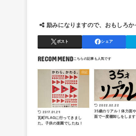
励みになりますので、おもしろか
ポスト
シェア
RECOMMEND
日記
2022.02.22
35歳のリアル！体力面
2017.01.29
面で一度棚卸しをします
瓦町FLAGに行ってきまし
た。子供の楽園でしたね！