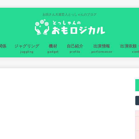
お坊さん大道芸人とっしゃんのブログ
関係
ジャグリング
機材
自己紹介
出演情報
出演依頼
juggling
gadget
profile
performance
con