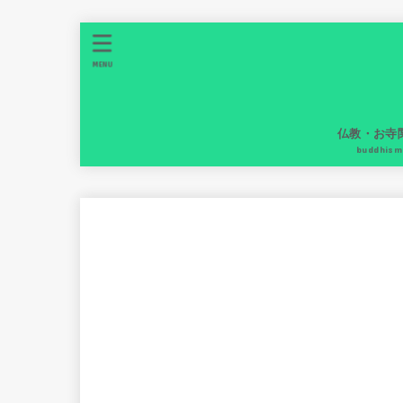
MENU
仏教・お寺
buddhism