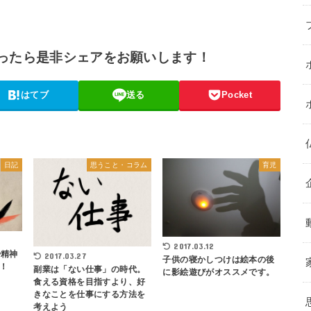
ったら是非シェアをお願いします！
はてブ
送る
Pocket
日記
思うこと・コラム
育児
2017.03.12
や精神
2017.03.27
子供の寝かしつけは絵本の後
！
副業は「ない仕事」の時代。
に影絵遊びがオススメです。
食える資格を目指すより、好
きなことを仕事にする方法を
考えよう