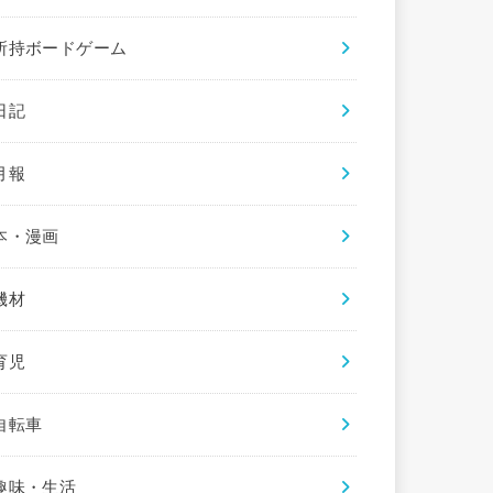
所持ボードゲーム
日記
月報
本・漫画
機材
育児
自転車
趣味・生活