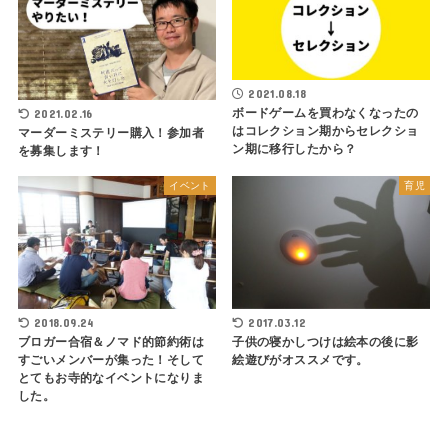
2021.08.18
ボードゲームを買わなくなったの
2021.02.16
はコレクション期からセレクショ
マーダーミステリー購入！参加者
ン期に移行したから？
を募集します！
イベント
育児
2018.09.24
2017.03.12
ブロガー合宿＆ノマド的節約術は
子供の寝かしつけは絵本の後に影
すごいメンバーが集った！そして
絵遊びがオススメです。
とてもお寺的なイベントになりま
した。