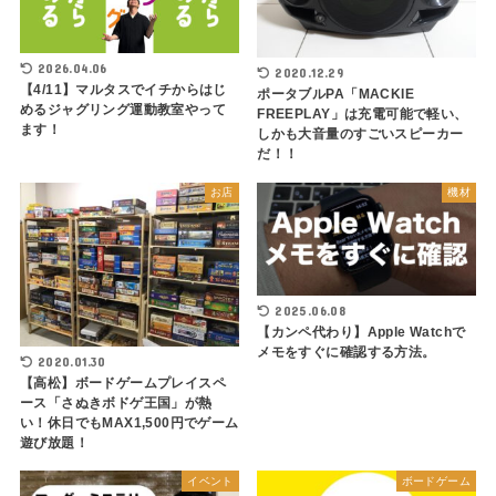
2026.04.06
2020.12.29
【4/11】マルタスでイチからはじ
ポータブルPA「MACKIE
めるジャグリング運動教室やって
FREEPLAY」は充電可能で軽い、
ます！
しかも大音量のすごいスピーカー
だ！！
お店
機材
2025.06.08
【カンペ代わり】Apple Watchで
メモをすぐに確認する方法。
2020.01.30
【高松】ボードゲームプレイスペ
ース「さぬきボドゲ王国」が熱
い！休日でもMAX1,500円でゲーム
遊び放題！
イベント
ボードゲーム