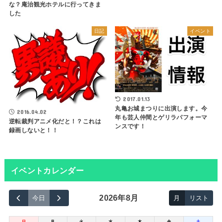
な？庵治観光ホテルに行ってきま
した
日記
イベント
2017.01.13
丸亀お城まつりに出演します。今
2016.04.02
年も芸人仲間とゲリラパフォーマ
逆転裁判アニメ化だと！？これは
ンスです！
録画しないと！！
イベントカレンダー
2026年8月
今日
月
リスト
日
月
火
水
木
金
土