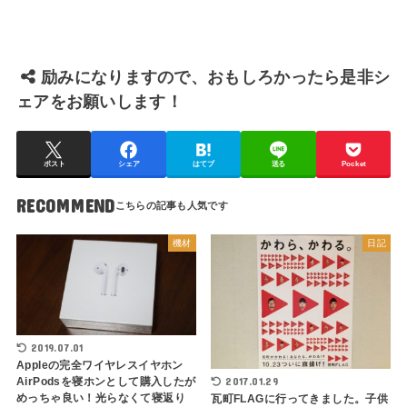
励みになりますので、おもしろかったら是非シ
ェアをお願いします！
ポスト
シェア
はてブ
送る
Pocket
RECOMMEND
機材
日記
2019.07.01
Appleの完全ワイヤレスイヤホン
2017.01.29
AirPodsを寝ホンとして購入したが
めっちゃ良い！光らなくて寝返り
瓦町FLAGに行ってきました。子供