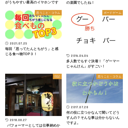
がうちやすい最高のイヤホンです
の楽園でしたね！
思うこと・コラム
ボードゲーム
2021.07.25
毎回「思ってたんとちがう」と感
じる食べ物TOP３！
2016.06.06
多人数でもすぐ決着！「ゲーマー
じゃんけん」がすごい！
日記
思うこと・コラム
2017.07.28
何の役に立つかなんて聞いてどう
すんの？そんな事は分からないん
2018.08.27
ですよ。
パフォーマーとしては仕事納めか